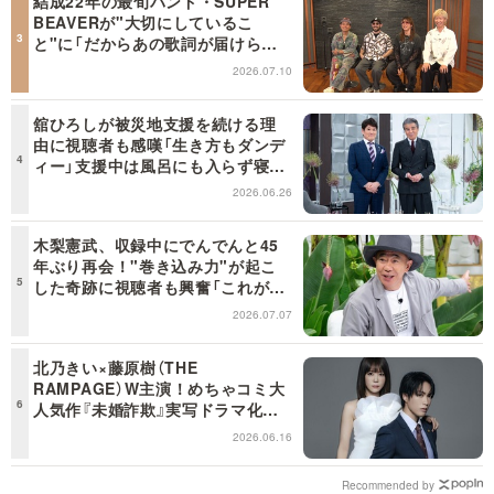
結成22年の最旬バンド・SUPER
BEAVERが"大切にしているこ
と"に「だからあの歌詞が届けられ
るんだ」共感の声＜日曜日の初耳学
2026.07.10
＞
舘ひろしが被災地支援を続ける理
由に視聴者も感嘆「生き方もダンデ
ィー」支援中は風呂にも入らず寝袋
で寝泊まり【日曜日の初耳学】
2026.06.26
木梨憲武、収録中にでんでんと45
年ぶり再会！"巻き込み力"が起こ
した奇跡に視聴者も興奮「これがテ
レビの面白さだよね！」＜日曜日の
2026.07.07
初耳学＞
北乃きい×藤原樹（THE
RAMPAGE）W主演！めちゃコミ大
人気作『未婚詐欺』実写ドラマ化決
定！
2026.06.16
Recommended by