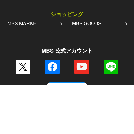
ショッピング
MBS MARKET
MBS GOODS
MBS 公式アカウント
その他の一覧はこちら
企業情報
会社案内
毎日放送 放送基準
毎日放送コンプライアンス憲章
MBSグループ人権方針
番組審議会
健康経営への取り組み
JNNリンク
CM企画
ENGLISH
採用情報