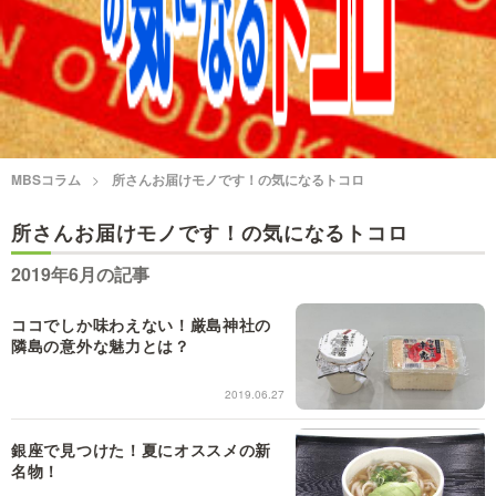
情熱大陸を読む
「水野真紀の魔法のレスト
ラン」
池上彰のニュース解説が
痛快！明石家電視台に、
読める！「生！池上彰×山
エエ話はいらんねん！
里亮太」
5分で読める！教えてもら
MBSコラム
所さんお届けモノです！の気になるトコロ
MBSラグビーダイアリー
う前と後
所さんお届けモノです！の気になるトコロ
MBSテレビ TOP
2019年6月の記事
ココでしか味わえない！厳島神社の
隣島の意外な魅力とは？
2019.06.27
銀座で見つけた！夏にオススメの新
名物！