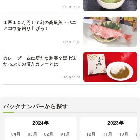
2019.06.23
１匹１０万円！？幻の高級魚・ベニ
アコウを釣り上げろ！
2019.06.15
カレーブームに新たな刺客？黒七味
たっぷりの漢方カレーとは
2019.06.06
バックナンバーから探す
2024年
2023年
04月
03月
02月
01月
12月
11月
10月
0