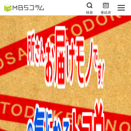
検索
番組表
番組コラムから探す
日曜日の初耳学 復習編
エンタメMBS
3分で読める！『ザ・リー
もう一度楽しむプレバト
ダー』たちの泣き笑い
サタプラ ～気になる情
所さんお届けモノです！
報をちょこっとプラス～
の気になるトコロ
推しといつまでも
月曜の蛙、大海を知る。
マニアックでメカニカル
何が起こるかホンマにわ
そしてＭＢＳ的なＭなス
からん！？「ごぶごぶ」の
ポーツ
トリセツ
レストランだけじゃない