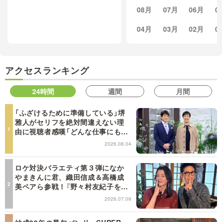
08月
07月
06月
0
04月
03月
02月
0
アクセスランキング
24時間
週間
月間
「ふざけるために準備している」堺
雅人がセリフを絶対間違えない理
由に視聴者感嘆「どんな仕事にも当
てはまる」【日曜日の初耳学】
2026.08.04
ロケ対決バラエティ第３弾になか
やまきんに君、織田信成＆高橋成
美ペアら参戦！『野々村友紀子を黙
らせろ！』１２日（日）昼に放送！
2026.07.09