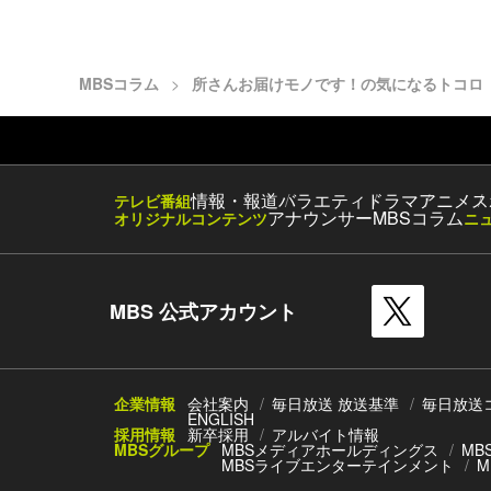
MBSコラム
所さんお届けモノです！の気になるトコロ
情報・報道
バラエティ
ドラマ
アニメ
ス
テレビ番組
アナウンサー
MBSコラム
オリジナルコンテンツ
ニ
MBS 公式アカウント
企業情報
会社案内
毎日放送 放送基準
毎日放送
ENGLISH
採用情報
新卒採用
アルバイト情報
MBSグループ
MBSメディアホールディングス
MB
MBSライブエンターテインメント
M