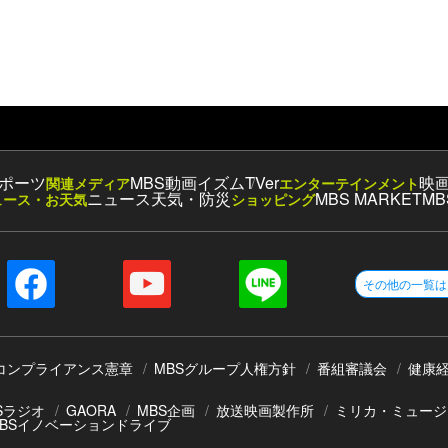
ポーツ
MBS動画イズム
TVer
映
関連メディア
エンターテインメント
ニュース
天気・防災
MBS MARKET
MB
ュース・お天気
ショッピング
その他の一覧は
コンプライアンス憲章
MBSグループ人権方針
番組審議会
健康
Sラジオ
GAORA
MBS企画
放送映画製作所
ミリカ・ミュージ
BSイノベーションドライブ