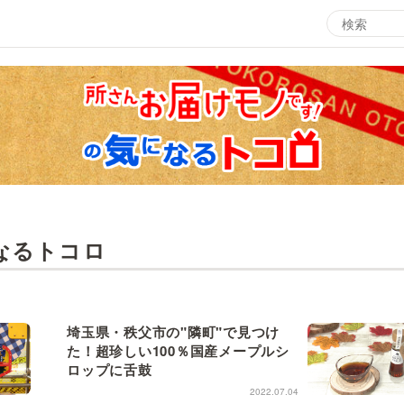
エンタメMBS
3
サタプラ ～気になる情報をちょこっとプラス～
所
マ
月曜の蛙、大海を知る。
ツ
なるトコロ
レ
情熱大陸を読む
ン
池上彰のニュース解説が読める！「生！池上彰×山里亮
M
埼玉県・秩父市の"隣町"で見つけ
太」
た！超珍しい100％国産メープルシ
ロップに舌鼓
2022.07.04