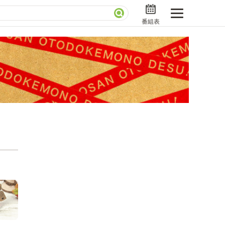
番組表
分で読める！『ザ・リーダー』たちの泣き笑い
さんお届けモノです！の気になるトコロ
ニアックでメカニカルそしてＭＢＳ的なＭなスポー
ストランだけじゃない「水野真紀の魔法のレストラ
」
BSラグビーダイアリー