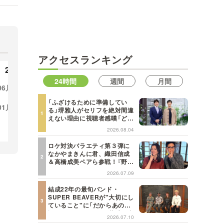
MBSテレビ TOP
アクセスランキング
2020年
2019年
24時間
週間
月間
06月
05月
03月
12月
11月
10月
09月
12
「ふざけるために準備してい
01月
08月
07月
06月
05月
07
る」堺雅人がセリフを絶対間違
えない理由に視聴者感嘆「どん
な仕事にも当てはまる」【日曜
04月
03月
02月
01月
2026.08.04
日の初耳学】
ロケ対決バラエティ第３弾に
なかやまきんに君、織田信成
＆高橋成美ペアら参戦！『野々
村友紀子を黙らせろ！』１２日
2026.07.09
（日）昼に放送！
結成22年の最旬バンド・
SUPER BEAVERが"大切にし
ていること"に「だからあの歌
詞が届けられるんだ」共感の声
2026.07.10
＜日曜日の初耳学＞