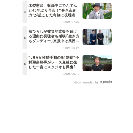
木梨憲武、収録中にでんでん
と45年ぶり再会！"巻き込み
力"が起こした奇跡に視聴者も
興奮「これがテレビの面白さだ
2026.07.07
よね！」＜日曜日の初耳学＞
舘ひろしが被災地支援を続け
る理由に視聴者も感嘆「生き方
もダンディー」支援中は風呂に
も入らず寝袋で寝泊まり【日曜
2026.06.26
日の初耳学】
"JRA女性騎手初のG1制覇"今
村聖奈騎手がレース直後に発
した一言にスタジオも興奮「こ
れはしびれる！」＜日曜日の初
2026.06.19
耳学＞
Recommended by