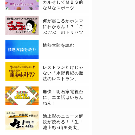
カルそしてＭＢＳ的
なＭなスポーツ
何が起こるかホンマ
にわからん！？「ご
ぶごぶ」のトリセツ
情熱大陸を読む
レストランだけじゃ
ない「水野真紀の魔
法のレストラン」
痛快！明石家電視台
に、エエ話はいらん
ねん！
池上彰のニュース解
説が読める！「生！
池上彰×山里亮太」