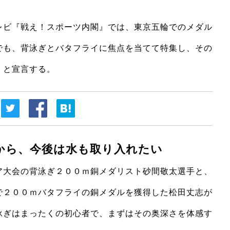
ビ『戦え！スポーツ内閣』では、東京五輪でのメダル
でも、背泳ぎとバタフライに焦点を当てて特集し、その
」と宣言する。
から、今後は水も取り入れたい
大会の背泳ぎ２００ｍ銅メダリスト砂間敬太選手と、
で２００ｍバタフライの銅メダルを獲得した松田丈志が
泳ぎはまったくの初心者で、まずはその奥深さを体感す