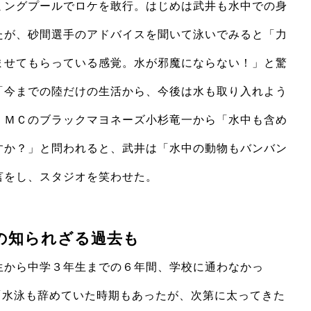
ミングプールでロケを敢行。はじめは武井も水中での身
たが、砂間選手のアドバイスを聞いて泳いでみると「力
ませてもらっている感覚。水が邪魔にならない！」と驚
「今までの陸だけの生活から、今後は水も取り入れよう
くＭＣのブラックマヨネーズ小杉竜一から「水中も含め
すか？」と問われると、武井は「水中の動物もバンバン
言をし、スタジオを笑わせた。
の知られざる過去も
から中学３年生までの６年間、学校に通わなかっ
「水泳も辞めていた時期もあったが、次第に太ってきた