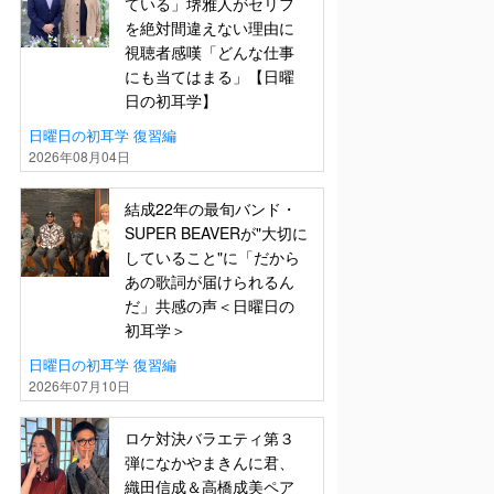
ている」堺雅人がセリフ
を絶対間違えない理由に
視聴者感嘆「どんな仕事
にも当てはまる」【日曜
日の初耳学】
日曜日の初耳学 復習編
2026年08月04日
結成22年の最旬バンド・
SUPER BEAVERが"大切に
していること"に「だから
あの歌詞が届けられるん
だ」共感の声＜日曜日の
初耳学＞
日曜日の初耳学 復習編
2026年07月10日
ロケ対決バラエティ第３
弾になかやまきんに君、
織田信成＆高橋成美ペア