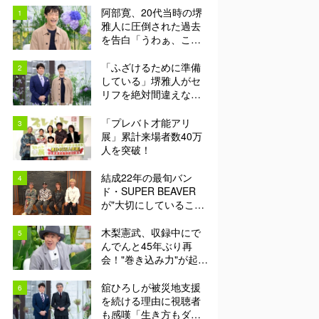
阿部寛、20代当時の堺
雅人に圧倒された過去
を告白「うわぁ、この
人出てくるんだろう
な、と思った」【日曜
「ふざけるために準備
日の初耳学】
している」堺雅人がセ
リフを絶対間違えない
理由に視聴者感嘆「ど
んな仕事にも当てはま
「プレバト才能アリ
る」【日曜日の初耳
展」累計来場者数40万
学】
人を突破！
結成22年の最旬バン
ド・SUPER BEAVER
が"大切にしているこ
と"に「だからあの歌詞
が届けられるんだ」共
木梨憲武、収録中にで
感の声＜日曜日の初耳
んでんと45年ぶり再
学＞
会！"巻き込み力"が起こ
した奇跡に視聴者も興
奮「これがテレビの面
舘ひろしが被災地支援
白さだよね！」＜日曜
を続ける理由に視聴者
日の初耳学＞
も感嘆「生き方もダン