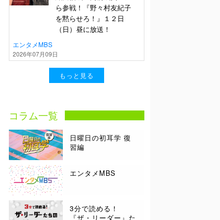
ら参戦！『野々村友紀子
を黙らせろ！』１２日
（日）昼に放送！
エンタメMBS
2026年07月09日
もっと見る
コラム一覧
日曜日の初耳学 復
習編
エンタメMBS
3分で読める！
『ザ・リーダー』た