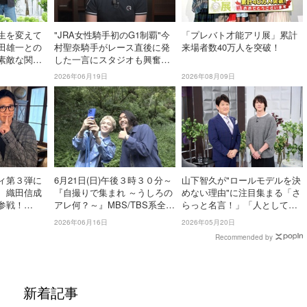
生を変えて
"JRA女性騎手初のG1制覇"今
「プレバト才能アリ展」累計
田雄一との
村聖奈騎手がレース直後に発
来場者数40万人を突破！
素敵な関
した一言にスタジオも興奮
ウルッと来
「これはしびれる！」＜日曜
2026年06月19日
2026年08月09日
耳学】
日の初耳学＞
ィ第３弾に
6月21日(日)午後３時３０分～
山下智久が"ロールモデルを決
、織田信成
『自撮りで集まれ ～うしろの
めない理由"に注目集まる「さ
参戦！
アレ何？～』MBS/TBS系全国
らっと名言！」「人としてカ
黙らせ
ネット放送!!
ッコよすぎる」【日曜日の初
2026年06月16日
2026年05月20日
）昼に放
耳学】
Recommended by
新着記事