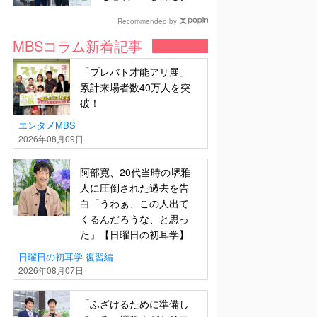
ディー」支援中は風呂
にも入らず寝袋で寝泊
Recommended by
まり【日曜日の初耳
MBSコラム新着記事
学】
「プレバト才能アリ展」
累計来場者数40万人を突
破！
エンタメMBS
2026年08月09日
阿部寛、20代当時の堺雅
人に圧倒された過去を告
白「うわぁ、この人出て
くるんだろうな、と思っ
た」【日曜日の初耳学】
日曜日の初耳学 復習編
2026年08月07日
「ふざけるために準備し