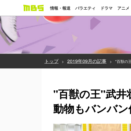
情報・報道
バラエティ
ドラマ
アニメ
トップ
2019年09月の記事
"百獣の
"百獣の王"武
動物もバンバン