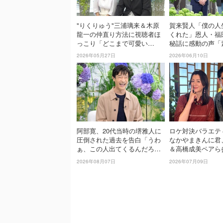
"りくりゅう"三浦璃来＆木原
賀来賢人「僕の人
龍一の仲直り方法に視聴者ほ
くれた」恩人・福
っこり「どこまで可愛い
秘話に感動の声「
の!?」IVEレイの"下積みエピ
係」「こっちまで
2026年05月27日
2026年06月10日
ソード"にも驚きの声【日曜日
た」【日曜日の初
の初耳学】
阿部寛、20代当時の堺雅人に
ロケ対決バラエテ
圧倒された過去を告白「うわ
なかやまきんに君
ぁ、この人出てくるんだろう
＆高橋成美ペアら
な、と思った」【日曜日の初
『野々村友紀子を
2026年08月07日
2026年07月09日
耳学】
ろ！』１２日（日
送！