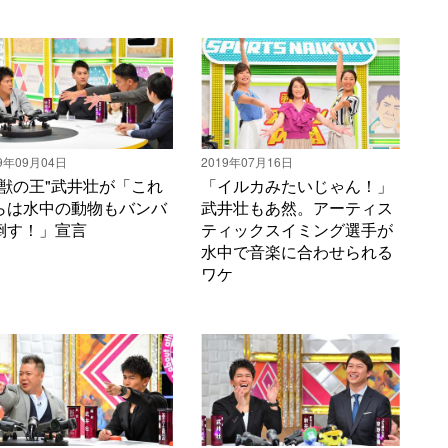
9年09月04日
2019年07月16日
百獣の王"武井壮が「これ
「イルカみたいじゃん！」
らは水中の動物もバンバ
武井壮もあ然。アーティス
倒す！」宣言
ティックスイミング選手が
水中で音楽に合わせられる
ワケ