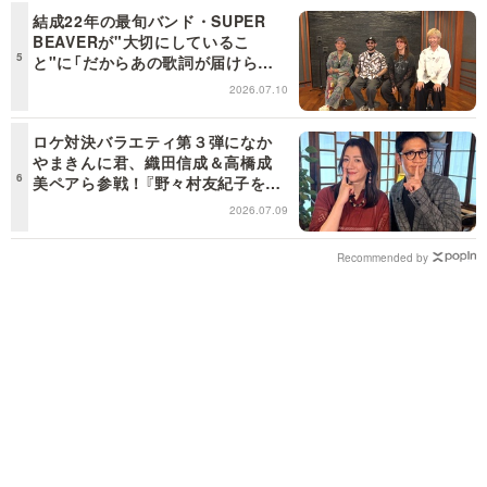
結成22年の最旬バンド・SUPER
BEAVERが"大切にしているこ
と"に「だからあの歌詞が届けられ
るんだ」共感の声＜日曜日の初耳学
2026.07.10
＞
ロケ対決バラエティ第３弾になか
やまきんに君、織田信成＆高橋成
美ペアら参戦！『野々村友紀子を黙
らせろ！』１２日（日）昼に放送！
2026.07.09
Recommended by