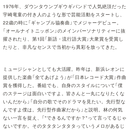
1976年、ダウンタウンブギウギバンドで人気絶頂だった
宇崎竜童の付き人のような形で芸能活動をスタートし、
22歳の時に「ギャンブル協奏曲」でメジャーデビュー。
「オールナイトニッポン」のメインパーソナリティーに抜
擢されたり、第1回「新語・流行語大賞」大衆賞を受賞し
たりと、非凡なセンスで当初から異彩を放ってきた。
ミュージシャンとしても大活躍。昨年は、新浜レオンに
提供した楽曲「全てあげよう」が「日本レコード大賞」作曲
賞を獲得した。番組でも、自身のスタイルについて「僕
のステージは面白いですよ。皆さんと一丸になりたくな
いんだから」「自分の歌でそのドラマを見たい。先行型な
んですよ僕は。先行型作曲家だから」と説明。林の何気
ない一言を捉え、「"できるんですか？"って言ってるじゃ
ないですか。そのタタタンタタタっていうメロがあるじ