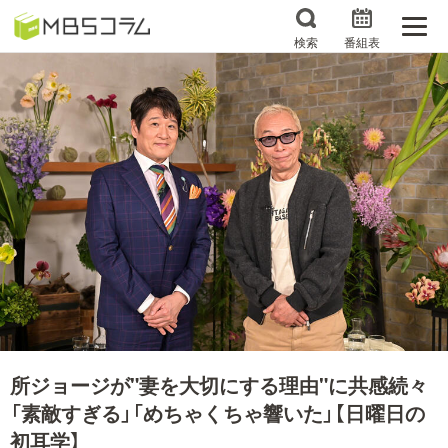
検索
番組表
番組コラムから探す
日曜日の初耳学 復習編
エンタメMBS
3分で読める！『ザ・リー
もう一度楽しむプレバト
ダー』たちの泣き笑い
サタプラ ～気になる情
所さんお届けモノです！
報をちょこっとプラス～
の気になるトコロ
推しといつまでも
月曜の蛙、大海を知る。
マニアックでメカニカル
何が起こるかホンマにわ
そしてＭＢＳ的なＭなス
からん！？「ごぶごぶ」の
所ジョージが"妻を大切にする理由"に共感続々
ポーツ
トリセツ
「素敵すぎる」「めちゃくちゃ響いた」【日曜日の
レストランだけじゃない
初耳学】