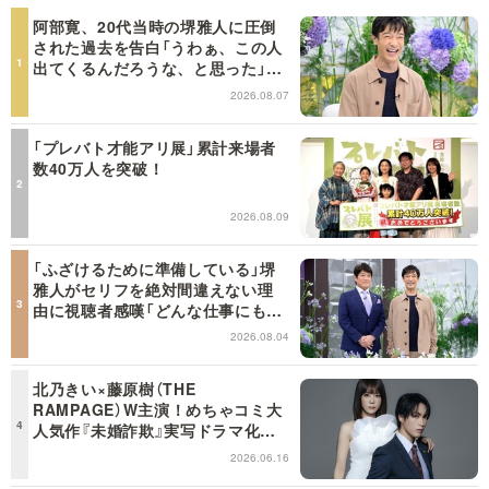
阿部寛、20代当時の堺雅人に圧倒
された過去を告白「うわぁ、この人
出てくるんだろうな、と思った」
【日曜日の初耳学】
2026.08.07
「プレバト才能アリ展」累計来場者
数40万人を突破！
2026.08.09
「ふざけるために準備している」堺
雅人がセリフを絶対間違えない理
由に視聴者感嘆「どんな仕事にも当
てはまる」【日曜日の初耳学】
2026.08.04
北乃きい×藤原樹（THE
RAMPAGE）W主演！めちゃコミ大
人気作『未婚詐欺』実写ドラマ化決
定！
2026.06.16