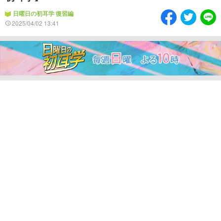
情熱大陸を読む
「水野真紀の魔法のレスト
ラン」
日曜日の初耳学 復習編
2025/04/02 13:41
池上彰のニュース解説が
痛快！明石家電視台に、
読める！「生！池上彰×山
エエ話はいらんねん！
里亮太」
5分で読める！教えてもら
MBSラグビーダイアリー
う前と後
MBSテレビ TOP