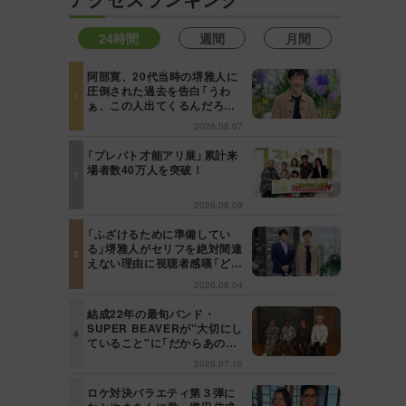
24時間
週間
月間
阿部寛、20代当時の堺雅人に
圧倒された過去を告白「うわ
ぁ、この人出てくるんだろう
な、と思った」【日曜日の初耳
2026.08.07
学】
「プレバト才能アリ展」累計来
場者数40万人を突破！
2026.08.09
「ふざけるために準備してい
る」堺雅人がセリフを絶対間違
えない理由に視聴者感嘆「どん
な仕事にも当てはまる」【日曜
2026.08.04
日の初耳学】
結成22年の最旬バンド・
SUPER BEAVERが"大切にし
ていること"に「だからあの歌
詞が届けられるんだ」共感の声
2026.07.10
＜日曜日の初耳学＞
ロケ対決バラエティ第３弾に