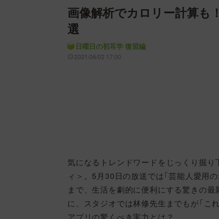
画像解析でカロリー計算も！
選
日曜日の初耳学 復習編
2021/06/02 17:00
気になるトレンドワードをじっくり掘り
ィ＞。5月30日の放送では「芸能人愛用
まで、生活を劇的に便利にする驚きの最
に、スタジオでは林修先生までもが「これ
アプリの驚くべき実力とは？