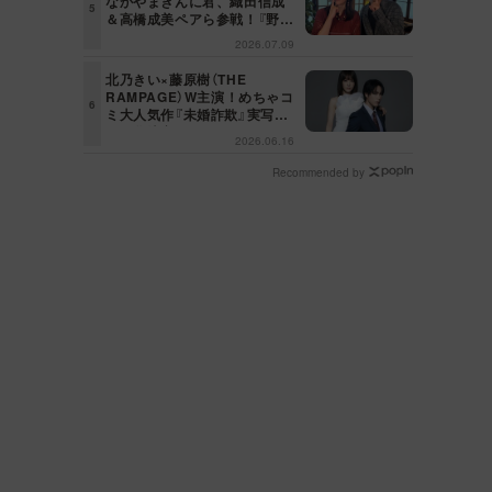
なかやまきんに君、織田信成
＆高橋成美ペアら参戦！『野々
村友紀子を黙らせろ！』１２日
2026.07.09
（日）昼に放送！
北乃きい×藤原樹（THE
RAMPAGE）W主演！めちゃコ
ミ大人気作『未婚詐欺』実写ド
ラマ化決定！
2026.06.16
Recommended by