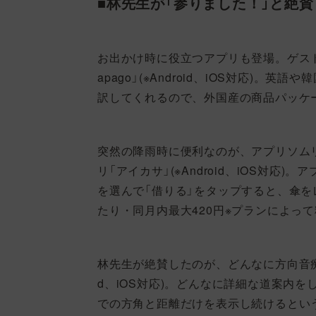
■林先生が「参りました！」と絶
お出かけ時に役立つアプリも登場。ゲスト
apago」(※Android、iOS対応)
訳してくれるので、外国産の商品パッケ
突然の降雨時に便利なのが、アプリソム
リ「アイカサ」(※Android、iOS対
を選んで「借りる」をタップすると、傘をレ
たり・同月内最大420円※プランによって
林先生が絶賛したのが、どんなに方向音痴でも
d、iOS対応)。どんなに詳細な道案内
での方角と距離だけを表示し続けるとい