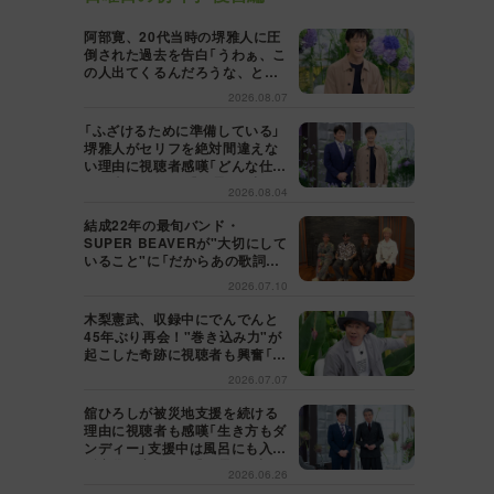
阿部寛、20代当時の堺雅人に圧
倒された過去を告白「うわぁ、こ
の人出てくるんだろうな、と思
った」【日曜日の初耳学】
2026.08.07
「ふざけるために準備している」
堺雅人がセリフを絶対間違えな
い理由に視聴者感嘆「どんな仕事
にも当てはまる」【日曜日の初耳
2026.08.04
学】
結成22年の最旬バンド・
SUPER BEAVERが"大切にして
いること"に「だからあの歌詞が
届けられるんだ」共感の声＜日曜
2026.07.10
日の初耳学＞
木梨憲武、収録中にでんでんと
45年ぶり再会！"巻き込み力"が
起こした奇跡に視聴者も興奮「こ
れがテレビの面白さだよね！」＜
2026.07.07
日曜日の初耳学＞
舘ひろしが被災地支援を続ける
理由に視聴者も感嘆「生き方もダ
ンディー」支援中は風呂にも入ら
ず寝袋で寝泊まり【日曜日の初耳
2026.06.26
学】