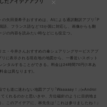
賛したアイデアアプリ
の矢田亜希子おすすめは、AIによる通訳翻訳アプリ「P
。英語や韓国語、フランス語など13か国に対応し、画像からも翻
ージの内容を読みたい時などにも役立つ。
リエ・今井さんおすすめの傘シェアリングサービスアプ
応)。アプリに表示される現在地の地図から、一番近いスポット
ンタルすることができる。料金は24時間70円(1本あ
料金は異なります)。
道に迷わない地図アプリ「Waaaaay！」(※Androi
をしてくれるのかと思いきや、方位磁針のように目的地ま
う。このアイデアに、林先生は「これは参りましたね！」