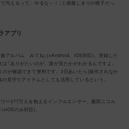
形で与えるって、やるな～！」と感服しきりの様子だっ
ラアプリ
ルバム みてね」(※Android、iOS対応)。登録した
生は「ありがたいのが、誰が見たかがわかるんですよ。
うのが確認できて便利です。2日あいたら(操作されなか
家族の見守りアイテムとしても活用しているという。
フォロワー377万人を抱えるインフルエンサー、藤田ニコル
※iOSのみ対応)。