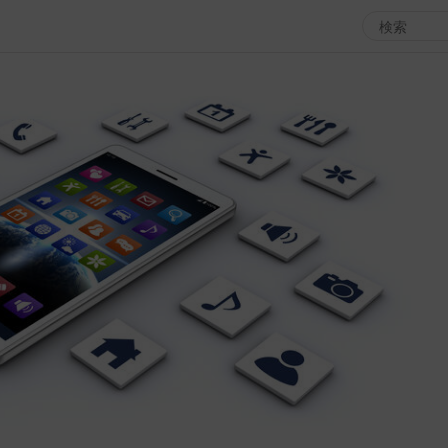
エンタメMBS
3
サタプラ ～気になる情報をちょこっとプラス～
所
マ
月曜の蛙、大海を知る。
ツ
レ
情熱大陸を読む
ン
池上彰のニュース解説が読める！「生！池上彰×山里亮
M
太」