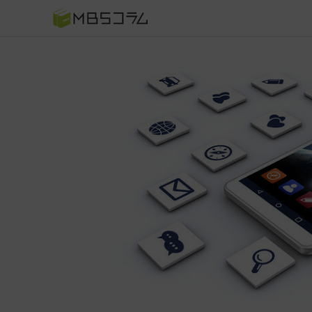
番組コラムから探す
日曜日の初耳学 復習編
もう一度楽しむプレバト
推しといつまでも
何が起こるかホンマにわからん！？「ごぶごぶ」のトリ
セツ
痛快！明石家電視台に、エエ話はいらんねん！
5分で読める！教えてもらう前と後