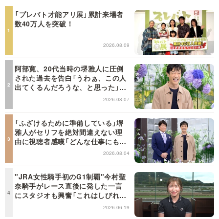
「プレバト才能アリ展」累計来場者
数40万人を突破！
2026.08.09
阿部寛、20代当時の堺雅人に圧倒
された過去を告白「うわぁ、この人
出てくるんだろうな、と思った」
【日曜日の初耳学】
2026.08.07
「ふざけるために準備している」堺
雅人がセリフを絶対間違えない理
由に視聴者感嘆「どんな仕事にも当
てはまる」【日曜日の初耳学】
2026.08.04
"JRA女性騎手初のG1制覇"今村聖
奈騎手がレース直後に発した一言
にスタジオも興奮「これはしびれ
る！」＜日曜日の初耳学＞
2026.06.19