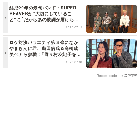
結成22年の最旬バンド・SUPER
BEAVERが"大切にしているこ
と"に「だからあの歌詞が届けられ
るんだ」共感の声＜日曜日の初耳学
2026.07.10
＞
ロケ対決バラエティ第３弾になか
やまきんに君、織田信成＆高橋成
美ペアら参戦！『野々村友紀子を黙
らせろ！』１２日（日）昼に放送！
2026.07.09
Recommended by