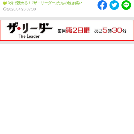
情熱大陸を読む
「水野真紀の魔法のレスト
3分で読める！『ザ・リーダー』たちの泣き笑い
ラン」
2026/04/26 07:30
池上彰のニュース解説が
痛快！明石家電視台に、
読める！「生！池上彰×山
エエ話はいらんねん！
里亮太」
5分で読める！教えてもら
MBSラグビーダイアリー
う前と後
MBSテレビ TOP