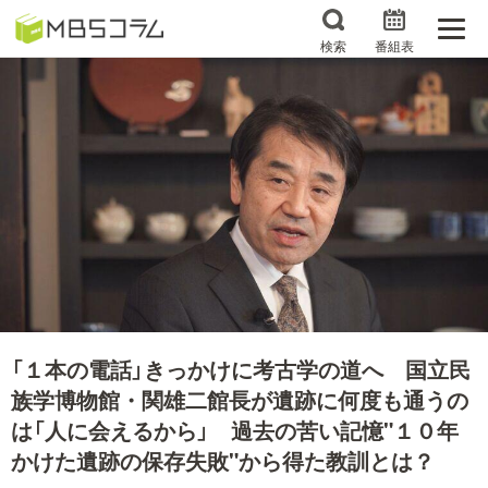
検索
番組表
番組コラムから探す
日曜日の初耳学 復習編
エンタメMBS
3分で読める！『ザ・リー
もう一度楽しむプレバト
ダー』たちの泣き笑い
サタプラ ～気になる情
所さんお届けモノです！
報をちょこっとプラス～
の気になるトコロ
推しといつまでも
月曜の蛙、大海を知る。
「１本の電話」きっかけに考古学の道へ 国立民
マニアックでメカニカル
何が起こるかホンマにわ
そしてＭＢＳ的なＭなス
からん！？「ごぶごぶ」の
族学博物館・関雄二館長が遺跡に何度も通うの
ポーツ
トリセツ
は「人に会えるから」 過去の苦い記憶"１０年
かけた遺跡の保存失敗"から得た教訓とは？
レストランだけじゃない