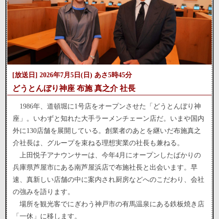
[放送日] 2026年7月5日(日) あさ5時45分
どうとんぼり神座 布施 真之介 社長
1986年、道頓堀に1号店をオープンさせた「どうとんぼり神
座」。いわずと知れた大手ラーメンチェーン店だ。いまや国内
外に130店舗を展開している。創業者のあとを継いだ布施真之
介社長は、グループを束ねる理想実業の社長も兼ねる。
上田悦子アナウンサーは、今年4月にオープンしたばかりの
兵庫県芦屋市にある南芦屋浜店で布施社長と出会います。早
速、真新しい店舗の中に案内され厨房などへのこだわり、会社
の強みを語ります。
場所を観光客でにぎわう神戸市の有馬温泉にある鉄板焼き店
「一休」に移します。