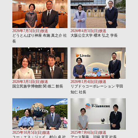
2026年7月5日(日)放送
2026年4月5日(日)放送
どうとんぼり神座 布施 真之介 社
大阪公立大学 櫻木 弘之 学長
長
2026年3月1日(日)放送
2026年1月4日(日)放送
国立民族学博物館 関 雄二 館長
リブドゥコーポレーション 宇田
知仁 社長
2025年10月5日(日)放送
2025年7月6日(日)放送
ユー・エス・ジェイ 村山 卓 社
アース製薬 川端 克宜 社長