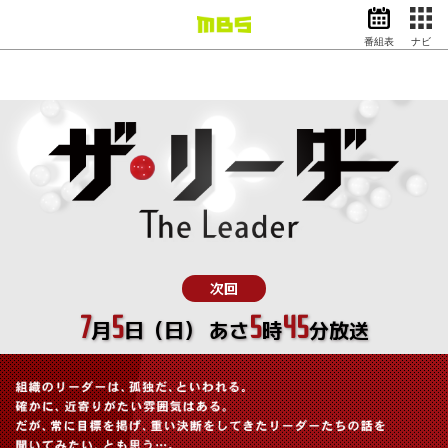
番組表
ナビ
情報・報道
バラエティ
ドラマ
アニメ
スポーツ
動画イズム
ニュース
天気・防災
イベント
次回
映画
アナウンサー
7
5
5
45
月
日（日） あさ
時
分放送
グッズ
EN
検索
番組表