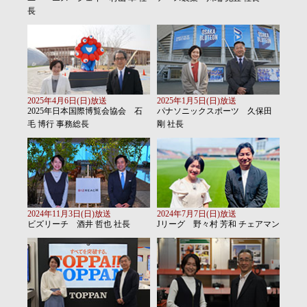
長
2025年4月6日(日)放送
2025年1月5日(日)放送
2025年日本国際博覧会協会 石
パナソニックスポーツ 久保田
毛 博行 事務総長
剛 社長
2024年11月3日(日)放送
2024年7月7日(日)放送
ビズリーチ 酒井 哲也 社長
Jリーグ 野々村 芳和 チェアマン