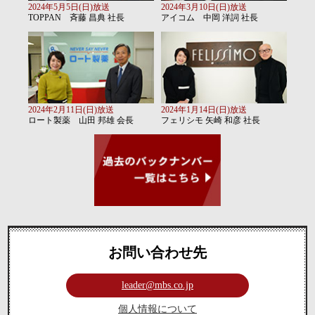
2024年5月5日(日)放送
2024年3月10日(日)放送
TOPPAN 斉藤 昌典 社長
アイコム 中岡 洋詞 社長
2024年2月11日(日)放送
2024年1月14日(日)放送
ロート製薬 山田 邦雄 会長
フェリシモ 矢崎 和彦 社長
お問い合わせ先
leader@mbs.co.jp
個人情報について