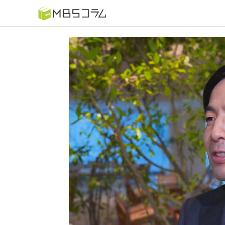
番組コラムから探す
日曜日の初耳学 復習編
もう一度楽しむプレバト
推しといつまでも
何が起こるかホンマにわからん！？「ごぶごぶ」のトリ
セツ
痛快！明石家電視台に、エエ話はいらんねん！
5分で読める！教えてもらう前と後