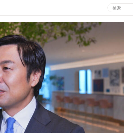
エンタメMBS
3
サタプラ ～気になる情報をちょこっとプラス～
所
マ
月曜の蛙、大海を知る。
ツ
レ
情熱大陸を読む
ン
池上彰のニュース解説が読める！「生！池上彰×山里亮
M
太」