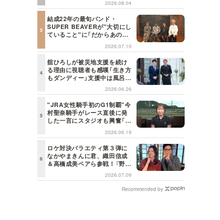
2026.08.04
日の初耳学】
結成22年の最旬バンド・
SUPER BEAVERが"大切にし
ていること"に「だからあの歌
詞が届けられるんだ」共感の声
2026.07.10
＜日曜日の初耳学＞
舘ひろしが被災地支援を続け
る理由に視聴者も感嘆「生き方
もダンディー」支援中は風呂に
も入らず寝袋で寝泊まり【日曜
2026.06.26
日の初耳学】
"JRA女性騎手初のG1制覇"今
村聖奈騎手がレース直後に発
した一言にスタジオも興奮「こ
れはしびれる！」＜日曜日の初
2026.06.19
耳学＞
ロケ対決バラエティ第３弾に
なかやまきんに君、織田信成
＆高橋成美ペアら参戦！『野々
村友紀子を黙らせろ！』１２日
2026.07.09
（日）昼に放送！
Recommended by