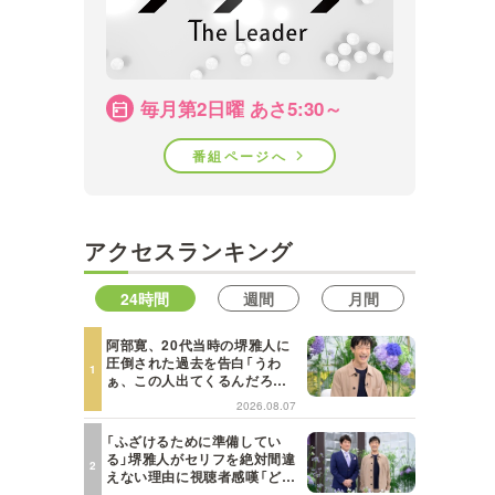
毎月第2日曜 あさ5:30～
番組ページへ
アクセスランキング
24時間
週間
月間
阿部寛、20代当時の堺雅人に
圧倒された過去を告白「うわ
ぁ、この人出てくるんだろう
な、と思った」【日曜日の初耳
2026.08.07
学】
「ふざけるために準備してい
る」堺雅人がセリフを絶対間違
えない理由に視聴者感嘆「どん
な仕事にも当てはまる」【日曜