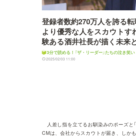
登録者数約270万人を誇る
より優秀な人をスカウトす
験ある酒井社長が描く未来
3分で読める！『ザ・リーダー』たちの泣き笑い
2025/02/03 11:00
人差し指を立てるお馴染みのポーズと「
CMは、会社からスカウトが届き、しか