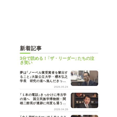
新着記事
3分で読める！『ザ・リーダー』たちの泣
き笑い
夢は「ノーベル賞受賞者を輩出す
ること」大阪公立大学・櫻木弘之
学長 研究の道へ進んだきっか
けと転機は？イギリス留学で実
2026.05.24
感した「国際化」の重要性 伝統
ある大学同士が統合することに
「１本の電話」きっかけに考古学
よって引き出される"強み"とは
の道へ 国立民族学博物館・関
雄二館長が遺跡に何度も通うの
は「人に会えるから」 過去の苦
2026.04.26
い記憶"１０年かけた遺跡の保存
失敗"から得た教訓とは？
「大人用紙おむつ」で人生１００