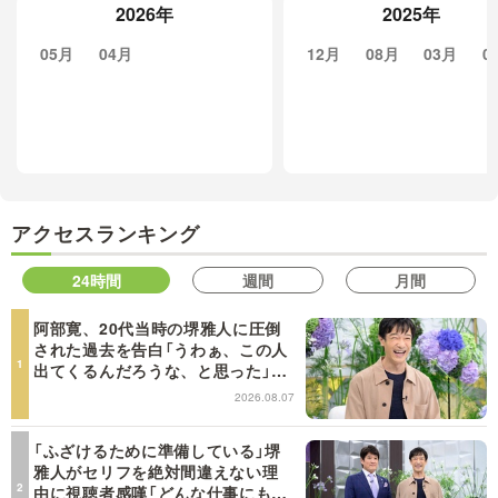
2026年
2025年
05月
04月
12月
08月
03月
0
アクセスランキング
24時間
週間
月間
阿部寛、20代当時の堺雅人に圧倒
された過去を告白「うわぁ、この人
出てくるんだろうな、と思った」
【日曜日の初耳学】
2026.08.07
「ふざけるために準備している」堺
雅人がセリフを絶対間違えない理
由に視聴者感嘆「どんな仕事にも当