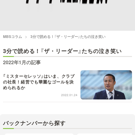
情熱大陸を読む
「水野真紀の魔法のレスト
ラン」
池上彰のニュース解説が
痛快！明石家電視台に、
読める！「生！池上彰×山
エエ話はいらんねん！
里亮太」
MBSコラム
3分で読める！『ザ・リーダー』たちの泣き笑い
5分で読める！教えてもら
3分で読める！『ザ・リーダー』たちの泣き笑い
MBSラグビーダイアリー
う前と後
2022年1月の記事
MBSテレビ TOP
「ミスターセレッソ」はいま、クラブ
の社長！経営でも華麗なゴールを決
められるか
2022.01.24
バックナンバーから探す