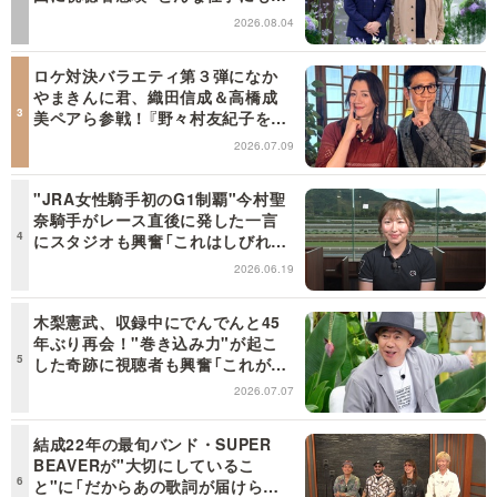
てはまる」【日曜日の初耳学】
2026.08.04
ロケ対決バラエティ第３弾になか
やまきんに君、織田信成＆高橋成
美ペアら参戦！『野々村友紀子を黙
らせろ！』１２日（日）昼に放送！
2026.07.09
"JRA女性騎手初のG1制覇"今村聖
奈騎手がレース直後に発した一言
にスタジオも興奮「これはしびれ
る！」＜日曜日の初耳学＞
2026.06.19
木梨憲武、収録中にでんでんと45
年ぶり再会！"巻き込み力"が起こ
した奇跡に視聴者も興奮「これがテ
レビの面白さだよね！」＜日曜日の
2026.07.07
初耳学＞
結成22年の最旬バンド・SUPER
BEAVERが"大切にしているこ
と"に「だからあの歌詞が届けられ