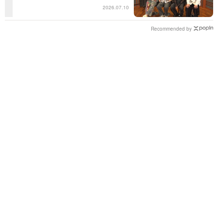
るんだ」共感の声＜日曜日の初耳学
2026.07.10
＞
Recommended by