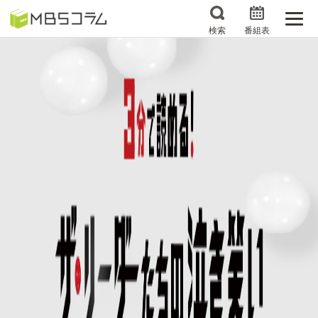
検索
番組表
番組コラムから探す
日曜日の初耳学 復習編
エンタメMBS
3分で読める！『ザ・リー
もう一度楽しむプレバト
ダー』たちの泣き笑い
サタプラ ～気になる情
所さんお届けモノです！
報をちょこっとプラス～
の気になるトコロ
推しといつまでも
月曜の蛙、大海を知る。
マニアックでメカニカル
何が起こるかホンマにわ
そしてＭＢＳ的なＭなス
からん！？「ごぶごぶ」の
ポーツ
トリセツ
レストランだけじゃない