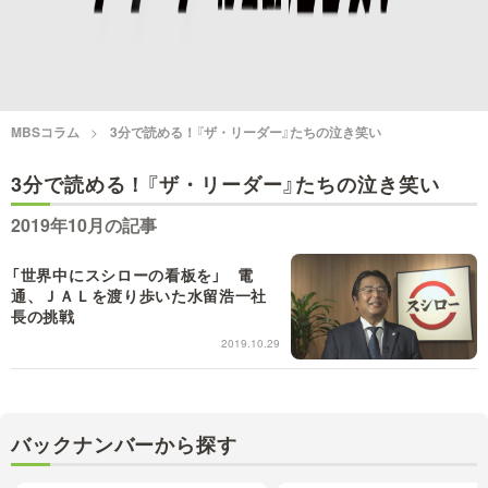
情熱大陸を読む
「水野真紀の魔法のレスト
ラン」
池上彰のニュース解説が
痛快！明石家電視台に、
読める！「生！池上彰×山
エエ話はいらんねん！
里亮太」
MBSコラム
3分で読める！『ザ・リーダー』たちの泣き笑い
5分で読める！教えてもら
3分で読める！『ザ・リーダー』たちの泣き笑い
MBSラグビーダイアリー
う前と後
2019年10月の記事
MBSテレビ TOP
「世界中にスシローの看板を」 電
通、ＪＡＬを渡り歩いた水留浩一社
長の挑戦
2019.10.29
バックナンバーから探す