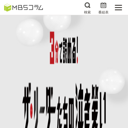
検索
番組表
番組コラムから探す
日曜日の初耳学 復習編
エンタメMBS
3分で読める！『ザ・リー
もう一度楽しむプレバト
ダー』たちの泣き笑い
サタプラ ～気になる情
所さんお届けモノです！
報をちょこっとプラス～
の気になるトコロ
推しといつまでも
月曜の蛙、大海を知る。
マニアックでメカニカル
何が起こるかホンマにわ
そしてＭＢＳ的なＭなス
からん！？「ごぶごぶ」の
ポーツ
トリセツ
レストランだけじゃない