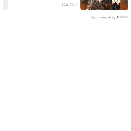
るんだ」共感の声＜日曜日の初耳学
2026.07.10
＞
Recommended by