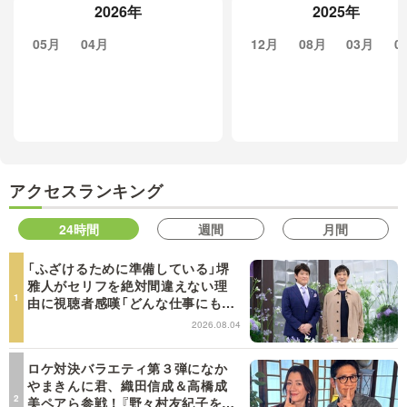
2026年
2025年
05月
04月
12月
08月
03月
0
アクセスランキング
24時間
週間
月間
「ふざけるために準備している」堺
雅人がセリフを絶対間違えない理
由に視聴者感嘆「どんな仕事にも当
てはまる」【日曜日の初耳学】
2026.08.04
ロケ対決バラエティ第３弾になか
やまきんに君、織田信成＆高橋成
美ペアら参戦！『野々村友紀子を黙