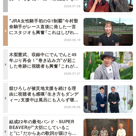
らせろ！』１２日（日）昼に放送！
2026.07.09
"JRA女性騎手初のG1制覇"今村聖
奈騎手がレース直後に発した一言
にスタジオも興奮「これはしびれ
る！」＜日曜日の初耳学＞
2026.06.19
木梨憲武、収録中にでんでんと45
年ぶり再会！"巻き込み力"が起こ
した奇跡に視聴者も興奮「これがテ
レビの面白さだよね！」＜日曜日の
2026.07.07
初耳学＞
舘ひろしが被災地支援を続ける理
由に視聴者も感嘆「生き方もダンデ
ィー」支援中は風呂にも入らず寝袋
で寝泊まり【日曜日の初耳学】
2026.06.26
結成22年の最旬バンド・SUPER
BEAVERが"大切にしているこ
と"に「だからあの歌詞が届けられ