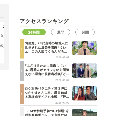
MBSテレビ TOP
アクセスランキング
2023年
2022年
24時間
週間
月間
10月
09月
08月
12月
11月
10月
09月
11
阿部寛、20代当時の堺雅人に
05月
03月
01月
08月
06月
05月
04月
07
圧倒された過去を告白「うわ
ぁ、この人出てくるんだろう
な、と思った」【日曜日の初耳
03月
02月
01月
2026.08.07
学】
「ふざけるために準備してい
る」堺雅人がセリフを絶対間違
えない理由に視聴者感嘆「どん
な仕事にも当てはまる」【日曜
2026.08.04
日の初耳学】
ロケ対決バラエティ第３弾に
なかやまきんに君、織田信成
＆高橋成美ペアら参戦！『野々
村友紀子を黙らせろ！』１２日
2026.07.09
（日）昼に放送！
"JRA女性騎手初のG1制覇"今
村聖奈騎手がレース直後に発