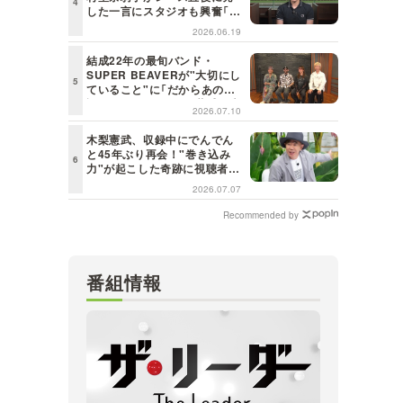
した一言にスタジオも興奮「こ
れはしびれる！」＜日曜日の初
2026.06.19
耳学＞
結成22年の最旬バンド・
SUPER BEAVERが"大切にし
ていること"に「だからあの歌
詞が届けられるんだ」共感の声
2026.07.10
＜日曜日の初耳学＞
木梨憲武、収録中にでんでん
と45年ぶり再会！"巻き込み
力"が起こした奇跡に視聴者も
興奮「これがテレビの面白さだ
2026.07.07
よね！」＜日曜日の初耳学＞
Recommended by
番組情報