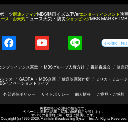
ポーツ
MBS動画イズム
TVer
映
関連メディア
エンターテインメント
ニュース
天気・防災
MBS MARKET
MB
ュース・お天気
ショッピング
その他の一覧は
コンプライアンス憲章
MBSグループ人権方針
番組審議会
健康
Sラジオ
GAORA
MBS企画
放送映画製作所
ミリカ・ミュージ
BSイノベーションドライブ
外部送信ポリシー
サイトポリシー
個人情報
ご意見・ご感想
掲載価格は公開時の情報です。
各ページに掲載の記事・写真の無断転用を禁じます。
すべての著作権は毎日放送に帰属します。
Copyright (c) 1995-
2026
, Mainichi Broadcasting System, Inc. All Rights Reserved.