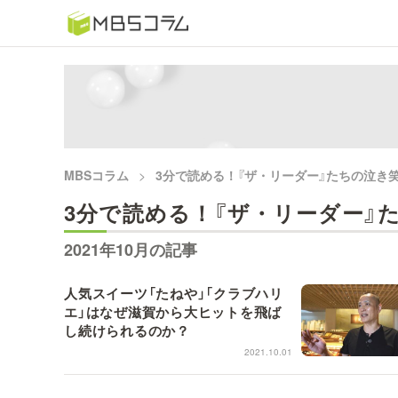
番組コラムから探す
日曜日の初耳学 復習編
もう一度楽しむプレバト
MBSコラム
3分で読める！『ザ・リーダー』たちの泣き
推しといつまでも
3分で読める！『ザ・リーダー』
2021年10月の記事
何が起こるかホンマにわからん！？「ごぶごぶ」のトリ
セツ
人気スイーツ「たねや」「クラブハリ
エ」はなぜ滋賀から大ヒットを飛ば
痛快！明石家電視台に、エエ話はいらんねん！
し続けられるのか？
2021.10.01
5分で読める！教えてもらう前と後