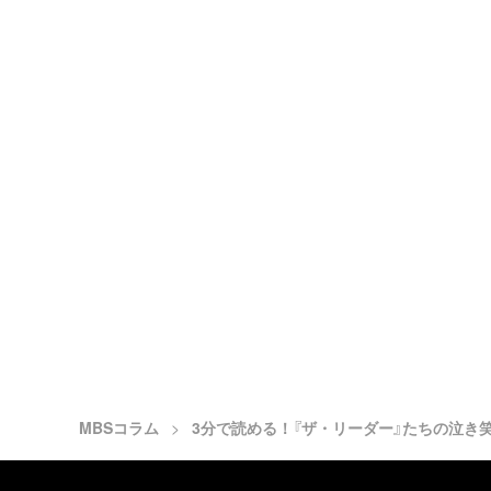
MBSコラム
3分で読める！『ザ・リーダー』たちの泣き