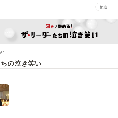
エンタメMBS
3
サタプラ ～気になる情報をちょこっとプラス～
所
笑い
マ
月曜の蛙、大海を知る。
たちの泣き笑い
ツ
レ
情熱大陸を読む
ン
池上彰のニュース解説が読める！「生！池上彰×山里亮
M
太」