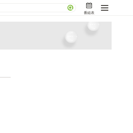
番組表
分で読める！『ザ・リーダー』たちの泣き笑い
さんお届けモノです！の気になるトコロ
ニアックでメカニカルそしてＭＢＳ的なＭなスポー
ストランだけじゃない「水野真紀の魔法のレストラ
」
BSラグビーダイアリー