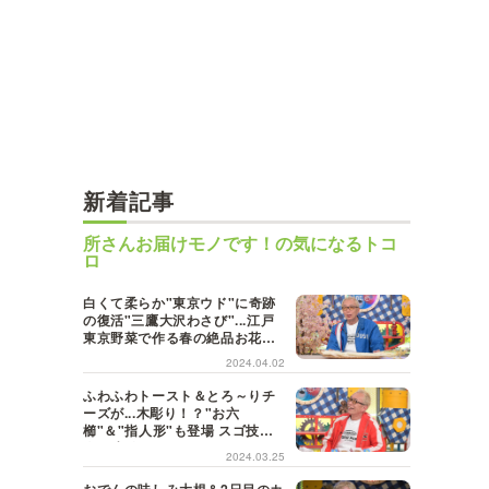
新着記事
所さんお届けモノです！の気になるトコ
ロ
白くて柔らか"東京ウド"に奇跡
の復活"三鷹大沢わさび"...江戸
東京野菜で作る春の絶品お花見
弁当！
2024.04.02
ふわふわトースト＆とろ～りチ
ーズが...木彫り！？"お六
櫛"＆"指人形"も登場 スゴ技職
人３連発
2024.03.25
おでんの味しみ大根＆2日目のカ