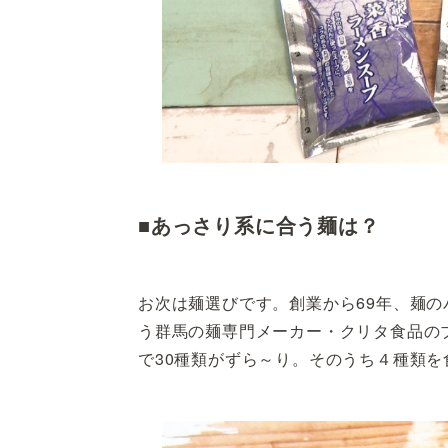
■あっさり系に合う麺は？
お次は麺選びです。創業から69年、麺の
う群馬の麺専門メーカー・クリタ食品の
で30種類がずら～り。そのうち４種類を