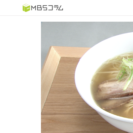
番組コラムから探す
日曜日の初耳学 復習編
もう一度楽しむプレバト
推しといつまでも
何が起こるかホンマにわからん！？「ごぶごぶ」のトリ
セツ
痛快！明石家電視台に、エエ話はいらんねん！
5分で読める！教えてもらう前と後