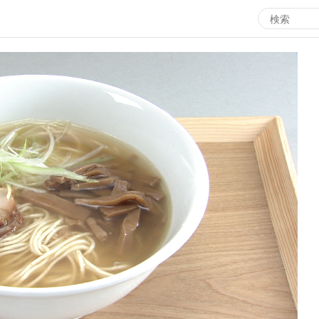
エンタメMBS
3
サタプラ ～気になる情報をちょこっとプラス～
所
マ
月曜の蛙、大海を知る。
ツ
レ
情熱大陸を読む
ン
池上彰のニュース解説が読める！「生！池上彰×山里亮
M
太」