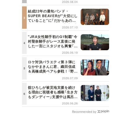
2026.08.04
日の初耳学】
結成22年の最旬バンド・
SUPER BEAVERが"大切にし
ていること"に「だからあの歌
詞が届けられるんだ」共感の声
2026.07.10
＜日曜日の初耳学＞
"JRA女性騎手初のG1制覇"今
村聖奈騎手がレース直後に発
した一言にスタジオも興奮「こ
れはしびれる！」＜日曜日の初
2026.06.19
耳学＞
ロケ対決バラエティ第３弾に
なかやまきんに君、織田信成
＆高橋成美ペアら参戦！『野々
村友紀子を黙らせろ！』１２日
2026.07.09
（日）昼に放送！
舘ひろしが被災地支援を続け
る理由に視聴者も感嘆「生き方
もダンディー」支援中は風呂に
も入らず寝袋で寝泊まり【日曜
2026.06.26
日の初耳学】
Recommended by