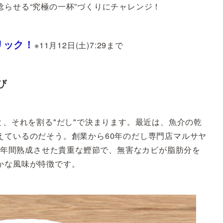
らせる“究極の一杯”づくりにチャレンジ！
リック！
※11月12日(土)7:29まで
び
と、それを割る"だし"で決まります。最近は、魚介の乾
えているのだそう。創業から60年のだし専門店マルサヤ
。2年間熟成させた貴重な鰹節で、無害なカビが脂肪分を
かな風味が特徴です。