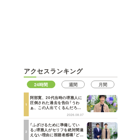
アクセスランキング
24時間
週間
月間
阿部寛、20代当時の堺雅人に
圧倒された過去を告白「うわ
ぁ、この人出てくるんだろう
な、と思った」【日曜日の初耳
2026.08.07
学】
「ふざけるために準備してい
る」堺雅人がセリフを絶対間違
えない理由に視聴者感嘆「どん
な仕事にも当てはまる」【日曜