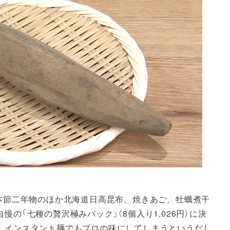
枯本節二年物のほか北海道日高昆布、焼きあご、牡蠣煮干
の「七種の贅沢極みパック」（8個入り1,026円）に決
。インスタント麺でもプロの味にしてしまうというだし