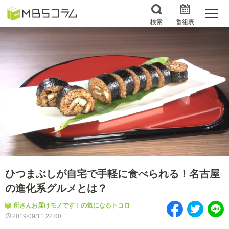
検索
番組表
番組コラムから探す
日曜日の初耳学 復習編
エンタメMBS
3分で読める！『ザ・リー
もう一度楽しむプレバト
ダー』たちの泣き笑い
サタプラ ～気になる情
所さんお届けモノです！
報をちょこっとプラス～
の気になるトコロ
推しといつまでも
月曜の蛙、大海を知る。
ひつまぶしが自宅で手軽に食べられる！名古屋
マニアックでメカニカル
何が起こるかホンマにわ
そしてＭＢＳ的なＭなス
からん！？「ごぶごぶ」の
の進化系グルメとは？
ポーツ
トリセツ
所さんお届けモノです！の気になるトコロ
2019/09/11 22:00
レストランだけじゃない