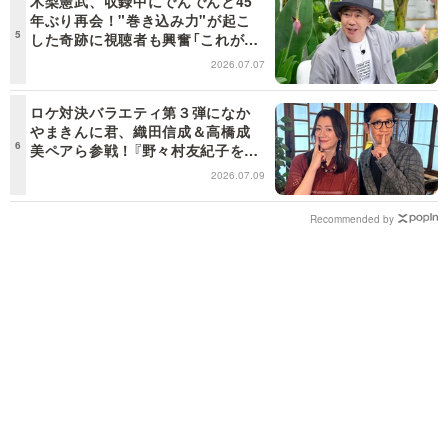
木梨憲武、収録中にでんでんと45
年ぶり再会！"巻き込み力"が起こ
した奇跡に視聴者も興奮「これがテ
レビの面白さだよね！」＜日曜日の
2026.07.07
初耳学＞
ロケ対決バラエティ第３弾になか
やまきんに君、織田信成＆高橋成
美ペアら参戦！『野々村友紀子を黙
らせろ！』１２日（日）昼に放送！
2026.07.09
Recommended by