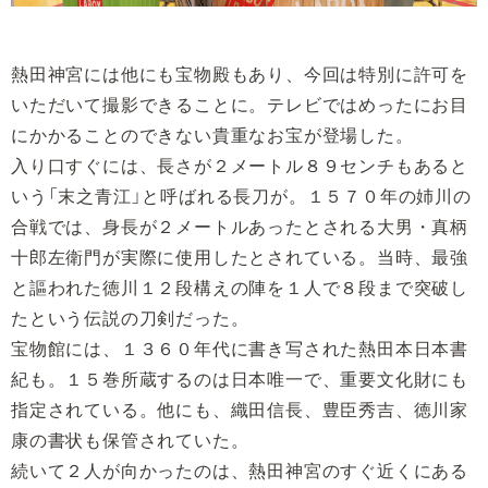
熱田神宮には他にも宝物殿もあり、今回は特別に許可を
いただいて撮影できることに。テレビではめったにお目
にかかることのできない貴重なお宝が登場した。
入り口すぐには、長さが２メートル８９センチもあると
いう「末之青江」と呼ばれる長刀が。１５７０年の姉川の
合戦では、身長が２メートルあったとされる大男・真柄
十郎左衛門が実際に使用したとされている。当時、最強
と謳われた徳川１２段構えの陣を１人で８段まで突破し
たという伝説の刀剣だった。
宝物館には、１３６０年代に書き写された熱田本日本書
紀も。１５巻所蔵するのは日本唯一で、重要文化財にも
指定されている。他にも、織田信長、豊臣秀吉、徳川家
康の書状も保管されていた。
続いて２人が向かったのは、熱田神宮のすぐ近くにある