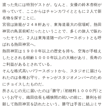
渡った先には特別ゲストが。なんと、女優の鈴木杏樹が
待っていて、ここからはチャンカワイとともに２人で新
名物を探すことに。
宮宿は旅籠が２４８軒あり、東海道最大の宿場町。熱田
神宮の鳥居前町だったということで、多くの旅人で賑わ
ったそうだ。２人は東海道随一のパワースポットとも呼
ばれる熱田神宮へ。
熱田神宮は１９００年以上の歴史を持ち、空海が手植え
したとされる樹齢１０００年以上の大楠があり、長寿の
ご利益があるとされている。
そんな格式高いパワースポットから、スタジオに届けら
れたのは各種お守り。チャンがスタジオメンバーのため
にチョイスしたものだ。
所さんじの元に届いたのは「勝守」（初穂料１０００円）と
いうお守り。織田信長も桶狭間の戦いの前に、勝利を祈
願して熱田神宮を訪れたという。勝守は手首に結ぶミサ