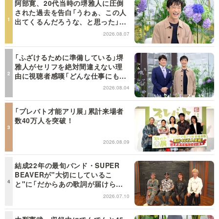
阿部寛、20代当時の堺雅人に圧倒
された過去を告白「うわぁ、この人
出てくるんだろうな、と思った」
【日曜日の初耳学】
2026.08.07
「ふざけるために準備している」堺
雅人がセリフを絶対間違えない理
由に視聴者感嘆「どんな仕事にも当
てはまる」【日曜日の初耳学】
2026.08.04
「プレバト才能アリ展」累計来場者
数40万人を突破！
2026.08.09
結成22年の最旬バンド・SUPER
BEAVERが"大切にしているこ
と"に「だからあの歌詞が届けられ
るんだ」共感の声＜日曜日の初耳学
2026.07.10
＞