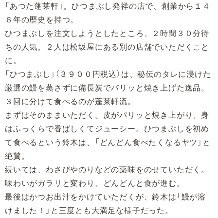
「あつた蓬莱軒」。ひつまぶし発祥の店で、創業から１４
６年の歴史を持つ。
ひつまぶしを注文しようとしたところ、２時間３０分待
ちの人気。２人は松坂屋にある別の店舗でいただくこと
に。
「ひつまぶし」（３９００円税込）は、秘伝のタレに浸けた
厳選の鰻を蒸さずに備長炭でパリッと焼き上げた逸品。
３回に分けて食べるのが蓬莱軒流。
まずはそのままいただく。皮がパリッと焼き上がり、身
はふっくらで香ばしくてジューシー。ひつまぶしを初め
て食べるという鈴木は、「どんどん食べたくなるヤツ」と
絶賛。
続いては、わさびやのりなどの薬味をのせていただく。
味わいがガラリと変わり、どんどんと食が進む。
最後はかつお出汁をかけていただくが、鈴木は「鰻が溶
けました！」と三度とも大満足な様子だった。