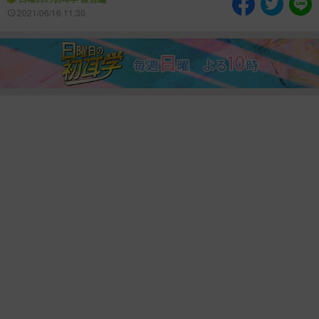
情熱大陸を読む
「水野真紀の魔法のレスト
2021/06/16 11:30
ラン」
池上彰のニュース解説が
痛快！明石家電視台に、
読める！「生！池上彰×山
エエ話はいらんねん！
里亮太」
5分で読める！教えてもら
MBSラグビーダイアリー
う前と後
MBSテレビ TOP