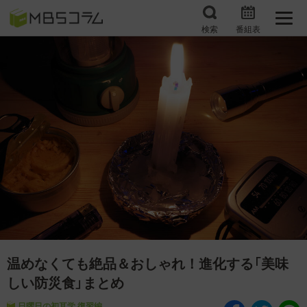
検索
番組表
番組コラムから探す
日曜日の初耳学 復習編
エンタメMBS
3分で読める！『ザ・リー
もう一度楽しむプレバト
ダー』たちの泣き笑い
サタプラ ～気になる情
所さんお届けモノです！
報をちょこっとプラス～
の気になるトコロ
推しといつまでも
月曜の蛙、大海を知る。
マニアックでメカニカル
何が起こるかホンマにわ
そしてＭＢＳ的なＭなス
からん！？「ごぶごぶ」の
温めなくても絶品＆おしゃれ！進化する「美味
ポーツ
トリセツ
しい防災食」まとめ
レストランだけじゃない
日曜日の初耳学 復習編