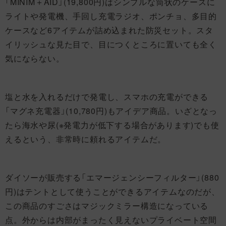
「MINIM＋AID」(19,800円)はシンプルな筒状のケースに
ライトや発電機、手回し充電ラジオ、ポンチョ、多目的
ケースなど6アイテムが詰め込まれた防災セット。スタ
イリッシュな見た目で、目につくところに置いても全く
気にならない。
塩と水を入れるだけで発電し、スマホの充電ができる
「マグネ充電器」(10,780円)もアイデア商品。いざとなっ
たら海水や尿(※発電力が低下する場合があります)でも使
えるという、非常時に頼れるアイテムだ。
ダイソーが販売する「エマージェンシーフィルター」(880
円)はテントとして使うことができるアイテムなのだが、
この商品のすごさはマジックミラー構造になっている
点。外からは内部がまったく見えないプライベート空間