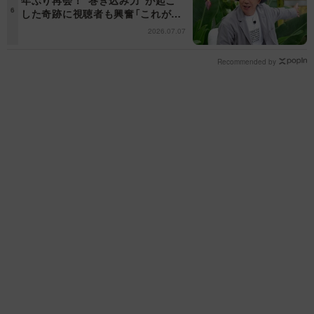
年ぶり再会！"巻き込み力"が起こ
した奇跡に視聴者も興奮「これがテ
レビの面白さだよね！」＜日曜日の
2026.07.07
初耳学＞
Recommended by