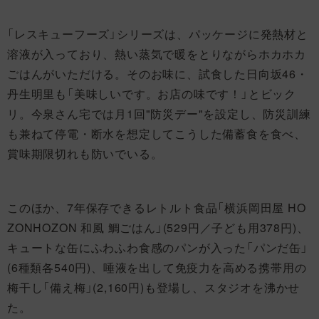
「レスキューフーズ」シリーズは、パッケージに発熱材と
溶液が入っており、熱い蒸気で暖をとりながらホカホカ
ごはんがいただける。そのお味に、試食した日向坂46・
丹生明里も「美味しいです。お店の味です！」とビック
リ。今泉さん宅では月1回"防災デー"を設定し、防災訓練
も兼ねて停電・断水を想定してこうした備蓄食を食べ、
賞味期限切れも防いでいる。
このほか、7年保存できるレトルト食品「横浜岡田屋 HO
ZONHOZON 和風 鯛ごはん」(529円／子ども用378円)、
キュートな缶にふわふわ食感のパンが入った「パンだ缶」
(6種類各540円)、唾液を出して免疫力を高める携帯用の
梅干し「備え梅」(2,160円)も登場し、スタジオを沸かせ
た。