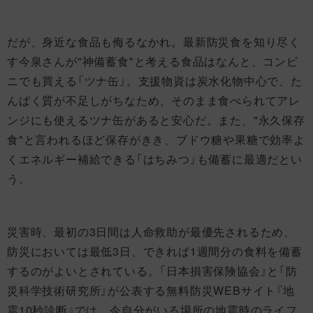
だが、身近な食品も侮るなかれ。最新防災食を知り尽く
す今泉さんが"神備蓄食"と考える食品はなんと、コンビ
ニでも買える「ツナ缶」。支援物資は炭水化物中心で、た
んぱく質が不足しがちなため、そのまま食べられてアレ
ンジにも使えるツナ缶があると安心だ。また、"永久保存
食"と言われるほど保存がきき、ブドウ糖や果糖で効率よ
くエネルギー補給できる「はちみつ」も備蓄に最適だとい
う。
災害時、最初の3日間は人命救助が最優先されるため、
防災においては最低3日、できれば1週間分の食料を備蓄
するのがよいとされている。「日本損害保険協会」と「防
災科学技術研究所」が公表する無料防災WEBサイト『地
震10秒診断』では、今自分がいる場所の地震時のライフ