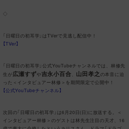
◇
「日曜日の初耳学」はTVerで見逃し配信中！
【TVer】
「日曜日の初耳学」公式YouTubeチャンネルでは、林修先
広瀬すず
吉永小百合
山田孝之
生が
や
、
の本音に迫
った＜インタビュアー林修＞を期間限定で公開中！
【公式YouTubeチャンネル】
次回の「日曜日の初耳学」は6月20日(日)に放送する。＜
インタビュアー林修＞のゲストは林先生注目の天才、16
歳で東大に合格したというカリスさん。ドラマ「ドラゴ