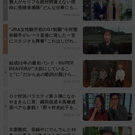
雅人がセリフを絶対間違えない理
由に視聴者感嘆「どんな仕事にも当
てはまる」【日曜日の初耳学】
2026.08.04
"JRA女性騎手初のG1制覇"今村聖
奈騎手がレース直後に発した一言
にスタジオも興奮「これはしびれ
る！」＜日曜日の初耳学＞
2026.06.19
結成22年の最旬バンド・SUPER
BEAVERが"大切にしているこ
と"に「だからあの歌詞が届けられ
るんだ」共感の声＜日曜日の初耳学
2026.07.10
＞
ロケ対決バラエティ第３弾になか
やまきんに君、織田信成＆高橋成
美ペアら参戦！『野々村友紀子を黙
らせろ！』１２日（日）昼に放送！
2026.07.09
木梨憲武、収録中にでんでんと45