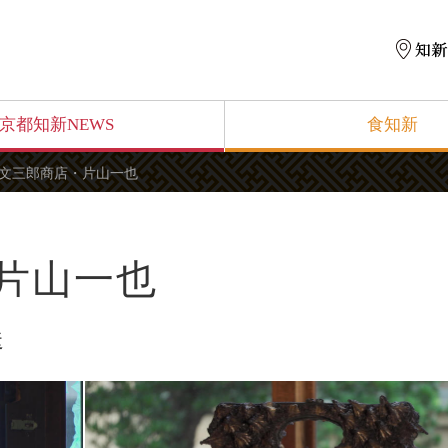
京都知新NEWS
食知新
文三郎商店・片山一也
片山一也
送