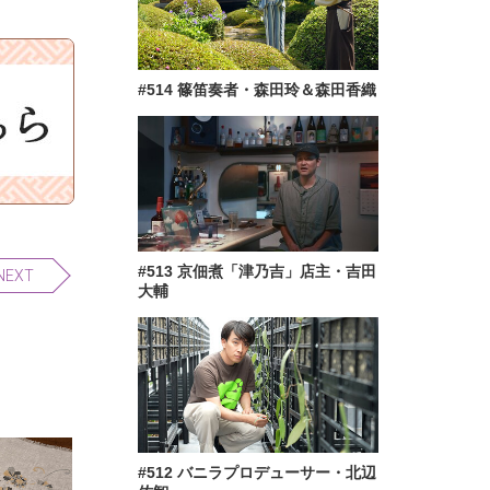
#514 篠笛奏者・森田玲＆森田香織
#513 京佃煮「津乃吉」店主・吉田
NEXT
大輔
#512 バニラプロデューサー・北辺