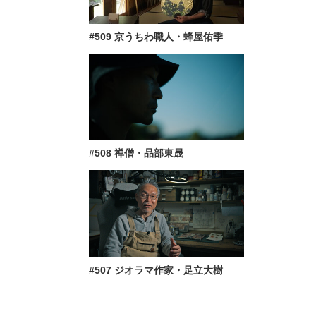
#509 京うちわ職人・蜂屋佑季
#508 禅僧・品部東晟
#507 ジオラマ作家・足立大樹