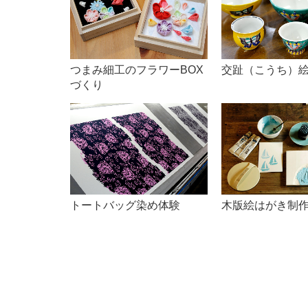
つまみ細工のフラワーBOX
交趾（こうち）
づくり
トートバッグ染め体験
木版絵はがき制