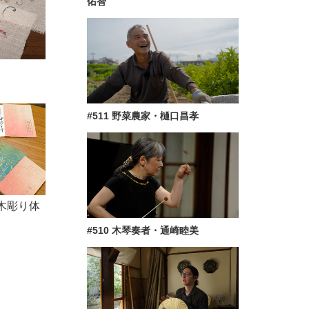
佑智
#511 野菜農家・樋口昌孝
木彫り体
#510 木琴奏者・通崎睦美