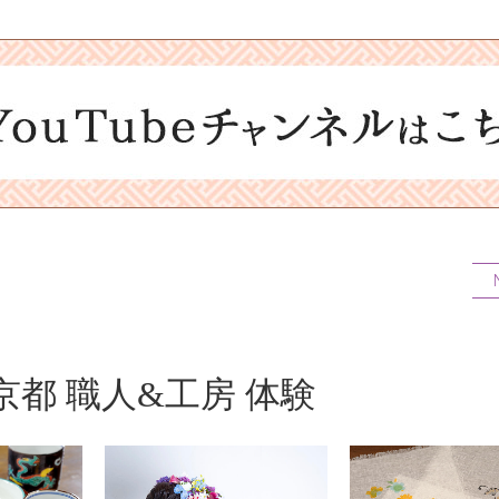
y
V
i
都 職人&工房 体験
d