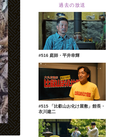
過去の放送
#516 庭師・平井幸輝
#515 「比叡山お化け屋敷」館長・
衣川建二