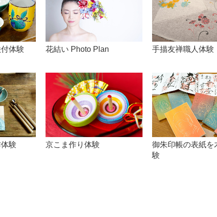
e
絵付体験
花結い Photo Plan
手描友禅職人体験
o
京こま作り体験
作体験
御朱印帳の表紙を
験