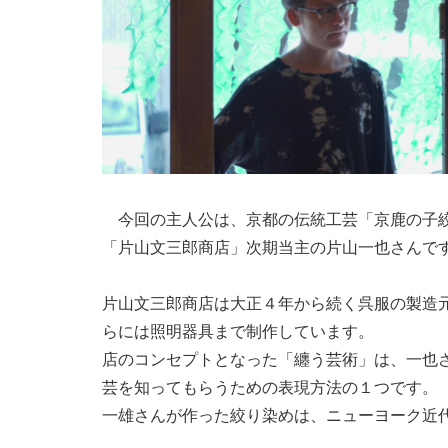
今回の主人公は、京都の伝統工芸「京鹿の子絞
「片山文三郎商店」次期当主の片山一也さんで
片山文三郎商店は大正４年から続く呉服の製造
らには照明器具まで制作しています。
店のコンセプトとなった「纏う芸術」は、一也
芸を知ってもらうための表現方法の１つです。
一雄さんが作った絞り染めは、ニューヨーク近