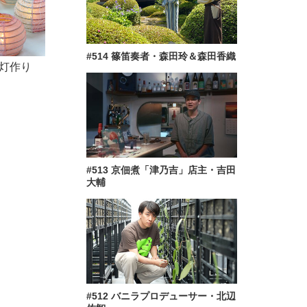
#514 篠笛奏者・森田玲＆森田香織
提灯作り
#513 京佃煮「津乃吉」店主・吉田
大輔
#512 バニラプロデューサー・北辺