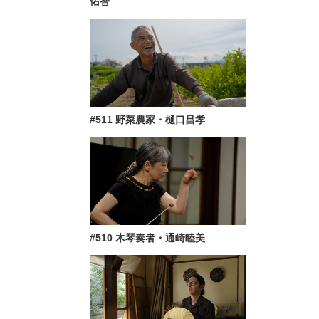
佑智
#511 野菜農家・樋口昌孝
#510 木琴奏者・通崎睦美