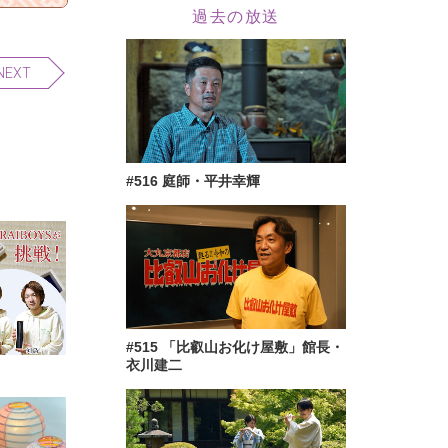
過去の放送
NEXT
#516 庭師・平井幸輝
#515 「比叡山お化け屋敷」館長・
衣川建二