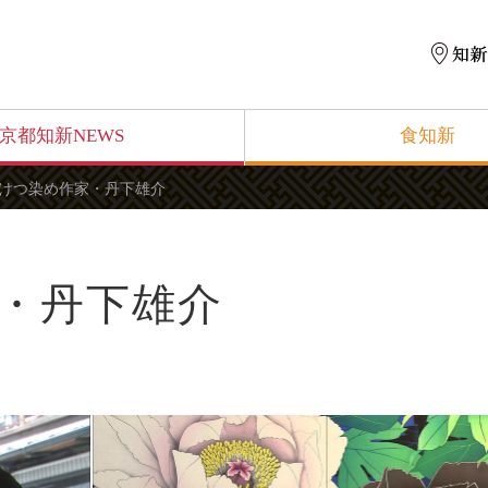
京都知新NEWS
食知新
けつ染め作家・丹下雄介
・丹下雄介