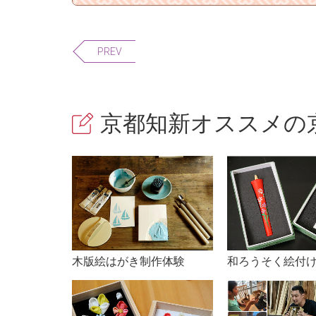
PREV
京都知新オススメの京
木版絵はがき制作体験
和ろうそく絵付