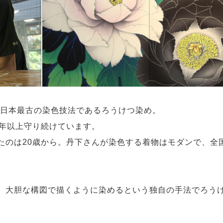
た日本最古の染色技法であるろうけつ染め。
0年以上守り続けています。
たのは20歳から。丹下さんが染色する着物はモダンで、全
、大胆な構図で描くように染めるという独自の手法でろう