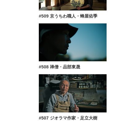
#509 京うちわ職人・蜂屋佑季
#508 禅僧・品部東晟
#507 ジオラマ作家・足立大樹