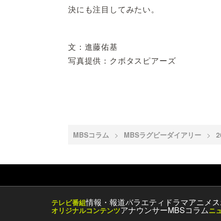
決にも注目してみたい。
文：進藤佑基
写真提供：クボタスピアーズ
MBSコラム
MBSラグビーダイアリー
情報・報道
バラエティ
ドラマ
アニメ
ス
テレビ番組
アナウンサー
MBSコラム
オリジナルコンテンツ
ニ