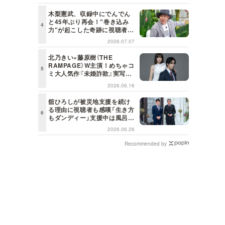
（日）昼に放送！
木梨憲武、収録中にでんでん
と45年ぶり再会！"巻き込み
力"が起こした奇跡に視聴者も
興奮「これがテレビの面白さだ
2026.07.07
よね！」＜日曜日の初耳学＞
北乃きい×藤原樹（THE
RAMPAGE）W主演！めちゃコ
ミ大人気作『未婚詐欺』実写ド
ラマ化決定！
2026.06.16
舘ひろしが被災地支援を続け
る理由に視聴者も感嘆「生き方
もダンディー」支援中は風呂に
も入らず寝袋で寝泊まり【日曜
2026.06.26
日の初耳学】
Recommended by