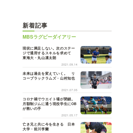
新着記事
MBSラグビーダイアリー
現状に満足しない。次のステー
ジで通用するスキルを求めて
東海大・丸山凛太朗
2021.09.14
未来は過去を変えていく。 リ
コーブラックラムズ・山村知也
2021.07.05
コロナ禍でウエイト場が閉鎖。
月額制ジムに通う現役学生にOB
が救いの手
2021.05.17
亡き兄と共に今を生きる 日本
大学・前川李蘭