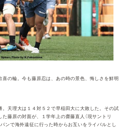
喜の輪。今も藤原忍は、あの時の景色、悔しさを鮮明
勝。天理大は１４対５２で早稲田大に大敗した。その試
した藤原の対面が、１学年上の齋藤直人（現サントリ
ャパンで海外遠征に行った時からお互いをライバルとし