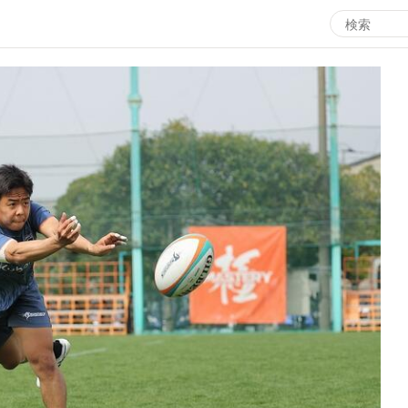
エンタメMBS
3
サタプラ ～気になる情報をちょこっとプラス～
所
マ
月曜の蛙、大海を知る。
ツ
レ
情熱大陸を読む
ン
池上彰のニュース解説が読める！「生！池上彰×山里亮
M
太」