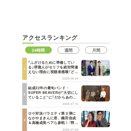
アクセスランキング
24時間
週間
月間
「ふざけるために準備してい
る」堺雅人がセリフを絶対間違
えない理由に視聴者感嘆「どん
な仕事にも当てはまる」【日曜
2026.08.04
日の初耳学】
結成22年の最旬バンド・
SUPER BEAVERが"大切にし
ていること"に「だからあの歌
詞が届けられるんだ」共感の声
2026.07.10
＜日曜日の初耳学＞
ロケ対決バラエティ第３弾に
なかやまきんに君、織田信成
＆高橋成美ペアら参戦！『野々
村友紀子を黙らせろ！』１２日
2026.07.09