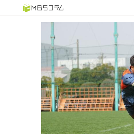
番組コラムから探す
日曜日の初耳学 復習編
もう一度楽しむプレバト
推しといつまでも
何が起こるかホンマにわからん！？「ごぶごぶ」のトリ
セツ
痛快！明石家電視台に、エエ話はいらんねん！
5分で読める！教えてもらう前と後