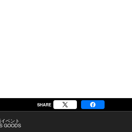
SHARE
画
イベント
S GOODS