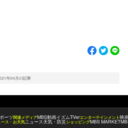
2021年04月の記事
ポーツ
MBS動画イズム
TVer
映
関連メディア
エンターテインメント
ニュース
天気・防災
MBS MARKET
MB
ュース・お天気
ショッピング