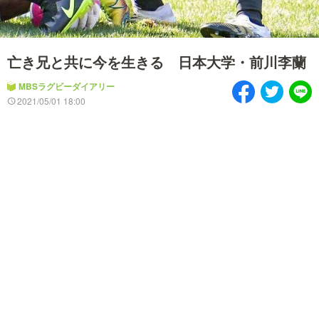
情熱大陸を読む
「水野真紀の魔法のレスト
ラン」
池上彰のニュース解説が
痛快！明石家電視台に、
亡き兄と共に今を生きる 日本大学・前川李蘭
読める！「生！池上彰×山
エエ話はいらんねん！
里亮太」
MBSラグビーダイアリー
2021/05/01 18:00
5分で読める！教えてもら
MBSラグビーダイアリー
う前と後
MBSテレビ TOP