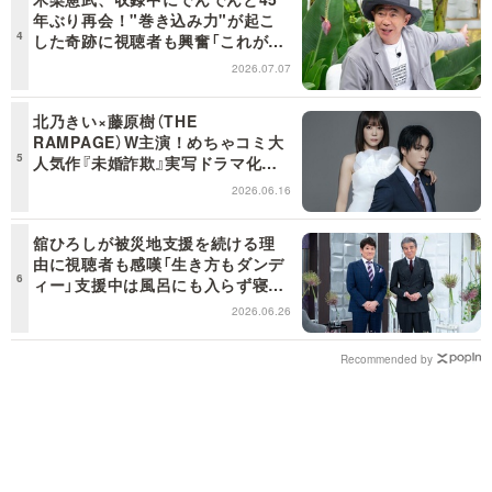
年ぶり再会！"巻き込み力"が起こ
した奇跡に視聴者も興奮「これがテ
レビの面白さだよね！」＜日曜日の
2026.07.07
初耳学＞
北乃きい×藤原樹（THE
RAMPAGE）W主演！めちゃコミ大
人気作『未婚詐欺』実写ドラマ化決
定！
2026.06.16
舘ひろしが被災地支援を続ける理
由に視聴者も感嘆「生き方もダンデ
ィー」支援中は風呂にも入らず寝袋
で寝泊まり【日曜日の初耳学】
2026.06.26
Recommended by