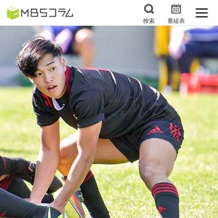
検索
番組表
番組コラムから探す
日曜日の初耳学 復習編
エンタメMBS
3分で読める！『ザ・リー
もう一度楽しむプレバト
ダー』たちの泣き笑い
サタプラ ～気になる情
所さんお届けモノです！
報をちょこっとプラス～
の気になるトコロ
推しといつまでも
月曜の蛙、大海を知る。
マニアックでメカニカル
何が起こるかホンマにわ
そしてＭＢＳ的なＭなス
からん！？「ごぶごぶ」の
ポーツ
トリセツ
レストランだけじゃない