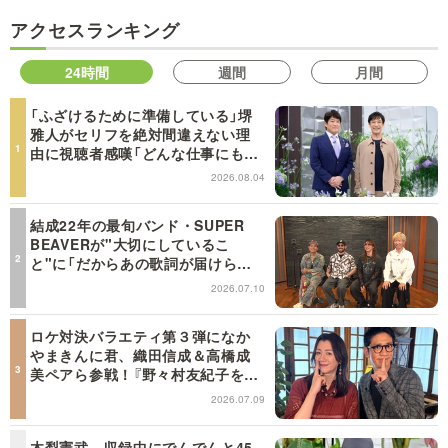
アクセスランキング
24時間
週間
月間
「ふざけるために準備している」堺
雅人がセリフを絶対間違えない理
由に視聴者感嘆「どんな仕事にも当
てはまる」【日曜日の初耳学】
2026.08.04
結成22年の最旬バンド・SUPER
BEAVERが"大切にしているこ
と"に「だからあの歌詞が届けられ
るんだ」共感の声＜日曜日の初耳学
2026.07.10
＞
ロケ対決バラエティ第３弾になか
やまきんに君、織田信成＆高橋成
美ペアら参戦！『野々村友紀子を黙
らせろ！』１２日（日）昼に放送！
2026.07.09
木梨憲武、収録中にでんでんと45