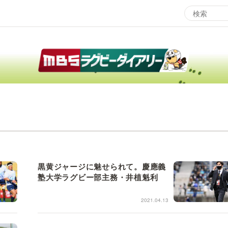
エンタメMBS
3
サタプラ ～気になる情報をちょこっとプラス～
所
マ
月曜の蛙、大海を知る。
ツ
レ
情熱大陸を読む
ン
黒黄ジャージに魅せられて。慶應義
塾大学ラグビー部主務・井植魁利
池上彰のニュース解説が読める！「生！池上彰×山里亮
M
太」
2021.04.13