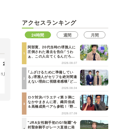
MBSテレビ TOP
アクセスランキング
24時間
週間
月間
阿部寛、20代当時の堺雅人に
圧倒された過去を告白「うわ
ぁ、この人出てくるんだろう
な、と思った」【日曜日の初耳
2018年
2026.08.07
学】
「ふざけるために準備してい
11月
る」堺雅人がセリフを絶対間違
えない理由に視聴者感嘆「どん
な仕事にも当てはまる」【日曜
2026.08.04
日の初耳学】
ロケ対決バラエティ第３弾に
なかやまきんに君、織田信成
＆高橋成美ペアら参戦！『野々
村友紀子を黙らせろ！』１２日
2026.07.09
（日）昼に放送！
"JRA女性騎手初のG1制覇"今
村聖奈騎手がレース直後に発