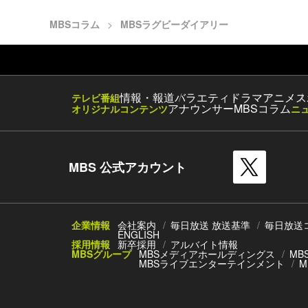
MBSコラム
MBSラグビーダイアリー
情報・報道
バラエティ
ドラマ
アニメ
ス
テレビ番組
アナウンサー
MBSコラム
オリジナルコンテンツ
ニ
MBS 公式アカウント
企業情報
会社案内
毎日放送 放送基準
毎日放送
ENGLISH
採用情報
新卒採用
アルバイト情報
MBSグループ
MBSメディアホールディングス
MB
MBSライブエンターテインメント
M