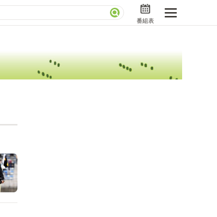
番組表
分で読める！『ザ・リーダー』たちの泣き笑い
さんお届けモノです！の気になるトコロ
ニアックでメカニカルそしてＭＢＳ的なＭなスポー
ストランだけじゃない「水野真紀の魔法のレストラ
」
BSラグビーダイアリー