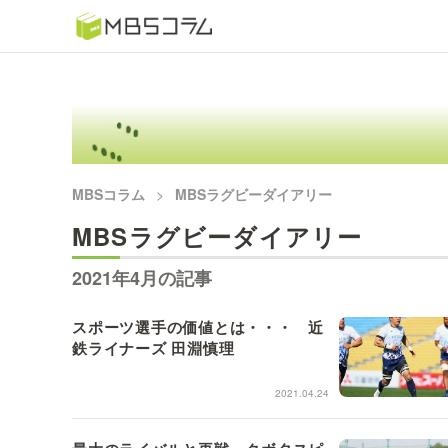
番組コラムから探す
日曜日の初耳学 復習編
もう一度楽しむプレバト
MBSコラム
MBSラグビーダイアリー
MBSラグビーダイアリー
推しといつまでも
2021年4月の記事
何が起こるかホンマにわからん！？「ごぶごぶ」のトリ
セツ
スポーツ選手の価値とは・・・ 近
鉄ライナーズ 田淵慎理
痛快！明石家電視台に、エエ話はいらんねん！
2021.04.24
5分で読める！教えてもらう前と後