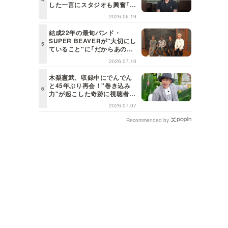
した一言にスタジオも興奮「こ
れはしびれる！」＜日曜日の初
2026.06.19
耳学＞
結成22年の最旬バンド・
SUPER BEAVERが"大切にし
ていること"に「だからあの歌
詞が届けられるんだ」共感の声
2026.07.10
＜日曜日の初耳学＞
木梨憲武、収録中にでんでん
と45年ぶり再会！"巻き込み
力"が起こした奇跡に視聴者も
興奮「これがテレビの面白さだ
2026.07.07
よね！」＜日曜日の初耳学＞
Recommended by