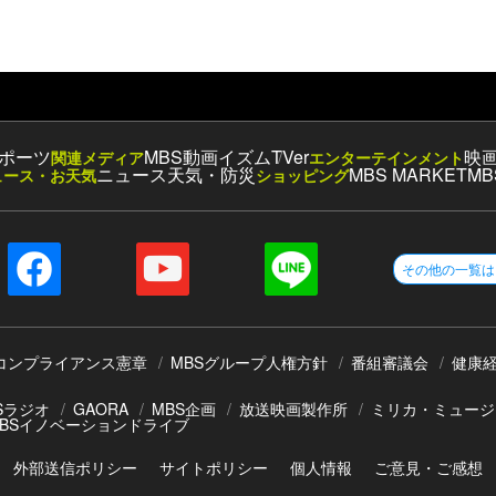
ポーツ
MBS動画イズム
TVer
映
関連メディア
エンターテインメント
ニュース
天気・防災
MBS MARKET
MB
ュース・お天気
ショッピング
その他の一覧は
コンプライアンス憲章
MBSグループ人権方針
番組審議会
健康
Sラジオ
GAORA
MBS企画
放送映画製作所
ミリカ・ミュージ
BSイノベーションドライブ
外部送信ポリシー
サイトポリシー
個人情報
ご意見・ご感想