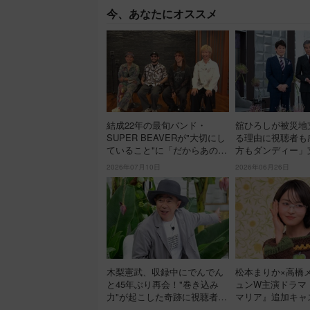
今、あなたにオススメ
結成22年の最旬バンド・
舘ひろしが被災地
SUPER BEAVERが"大切にし
る理由に視聴者も
ていること"に「だからあの歌
方もダンディー」
詞が届けられるんだ」共感の
呂にも入らず寝袋
2026年07月10日
2026年06月26日
声＜日曜日の初耳学＞
【日曜日の初耳学
木梨憲武、収録中にでんでん
松本まりか×高橋
と45年ぶり再会！"巻き込み
ュンW主演ドラマ
力"が起こした奇跡に視聴者も
マリア』追加キャ
興奮「これがテレビの面白さ
万理華が決定！