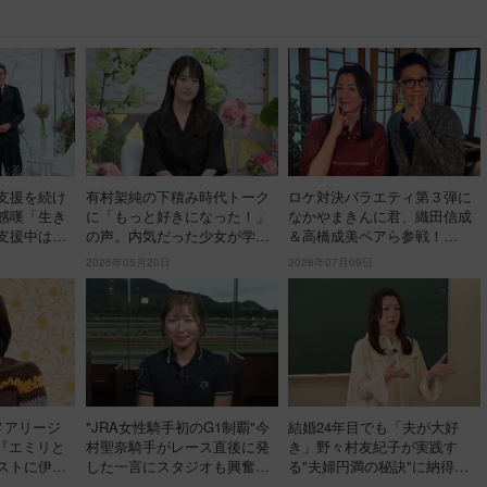
支援を続け
有村架純の下積み時代トーク
ロケ対決バラエティ第３弾に
感嘆「生き
に「もっと好きになった！」
なかやまきんに君、織田信成
支援中は風
の声。内気だった少女が学ん
＆高橋成美ペアら参戦！
で寝泊まり
だ"感情の爆発"と"内側から役
『野々村友紀子を黙らせ
2026年05月20日
2026年07月09日
】
を作ること"【日曜日の初耳
ろ！』１２日（日）昼に放
学】
送！
メアリージ
"JRA女性騎手初のG1制覇"今
結婚24年目でも「夫が大好
『エミリと
村聖奈騎手がレース直後に発
き」野々村友紀子が実践す
ストに伊藤
した一言にスタジオも興奮
る"夫婦円満の秘訣"に納得の
「これはしびれる！」＜日曜
声「ほんとにその通り！」＜