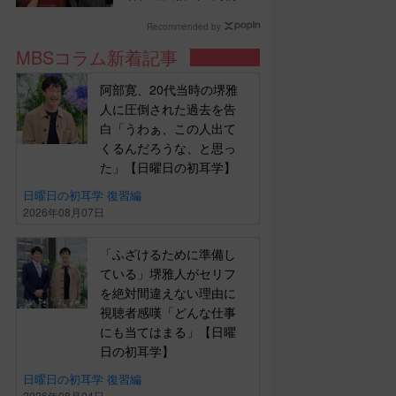
美ペアら参戦！『野々
村友紀子を黙らせ
Recommended by
ろ！』１２日（日）昼
MBSコラム新着記事
に放送！
阿部寛、20代当時の堺雅
人に圧倒された過去を告
白「うわぁ、この人出て
くるんだろうな、と思っ
た」【日曜日の初耳学】
日曜日の初耳学 復習編
2026年08月07日
「ふざけるために準備し
ている」堺雅人がセリフ
を絶対間違えない理由に
視聴者感嘆「どんな仕事
にも当てはまる」【日曜
日の初耳学】
日曜日の初耳学 復習編
2026年08月04日