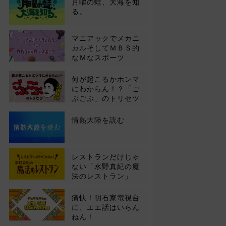
月曜の蛙、大海を知
る。
マニアックでメカニ
カルそしてＭＢＳ的
なＭなスポーツ
何が起こるかホンマ
にわからん！？「ご
ぶごぶ」のトリセツ
情熱大陸を読む
レストランだけじゃ
ない「水野真紀の魔
法のレストラン」
痛快！明石家電視台
に、エエ話はいらん
ねん！