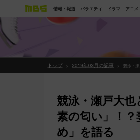
情報・報道
バラエティ
ドラマ
アニメ
トップ
2019年03月の記事
競泳・瀬
競泳・瀬戸大也
素の匂い」！？
め」を語る