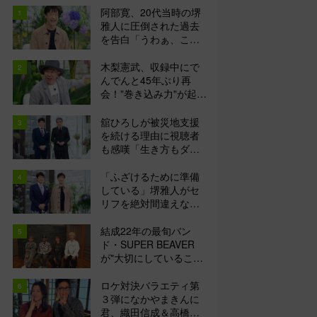
阿部寛、20代当時の堺
雅人に圧倒された過去
を告白「うわぁ、この
人出てくるんだろう
な、と思った」【日曜
木梨憲武、収録中にで
日の初耳学】
んでんと45年ぶり再
会！"巻き込み力"が起こ
した奇跡に視聴者も興
奮「これがテレビの面
舘ひろしが被災地支援
白さだよね！」＜日曜
を続ける理由に視聴者
日の初耳学＞
も感嘆「生き方もダン
ディー」支援中は風呂
にも入らず寝袋で寝泊
「ふざけるために準備
まり【日曜日の初耳
している」堺雅人がセ
学】
リフを絶対間違えない
理由に視聴者感嘆「ど
んな仕事にも当てはま
結成22年の最旬バン
る」【日曜日の初耳
ド・SUPER BEAVER
学】
が"大切にしているこ
と"に「だからあの歌詞
が届けられるんだ」共
ロケ対決バラエティ第
感の声＜日曜日の初耳
３弾になかやまきんに
学＞
君、織田信成＆高橋成