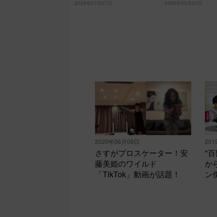
2026年07月07日
2026年05月20日
だよね！」＜日曜日の初耳学
＞
2020年06月09日
201
さすがプロスケーター！安
"
藤美姫のワイルド
か
「TikTok」動画が話題！
ン