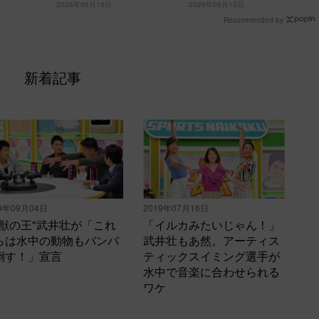
2026年06月19日
2026年06月15日
日の初耳学＞
日曜日の初耳学＞
Recommended by
新着記事
9年09月04日
2019年07月16日
百獣の王"武井壮が「これ
「イルカみたいじゃん！」
らは水中の動物もバンバ
武井壮もあ然。アーティス
倒す！」宣言
ティックスイミング選手が
水中で音楽に合わせられる
ワケ