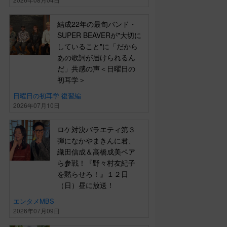
結成22年の最旬バンド・
SUPER BEAVERが"大切に
していること"に「だから
あの歌詞が届けられるん
だ」共感の声＜日曜日の
初耳学＞
日曜日の初耳学 復習編
2026年07月10日
ロケ対決バラエティ第３
弾になかやまきんに君、
織田信成＆高橋成美ペア
ら参戦！『野々村友紀子
を黙らせろ！』１２日
（日）昼に放送！
エンタメMBS
2026年07月09日