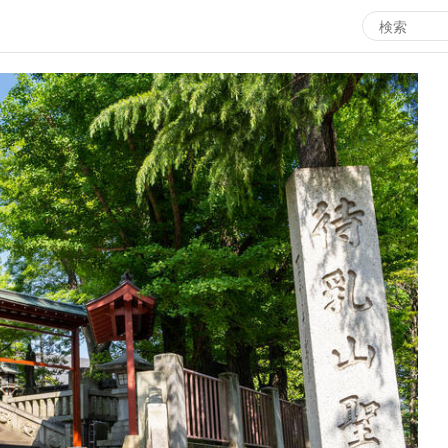
エンタメMBS
3
サタプラ ～気になる情報をちょこっとプラス～
所
マ
月曜の蛙、大海を知る。
ツ
レ
情熱大陸を読む
ン
池上彰のニュース解説が読める！「生！池上彰×山里亮
M
太」