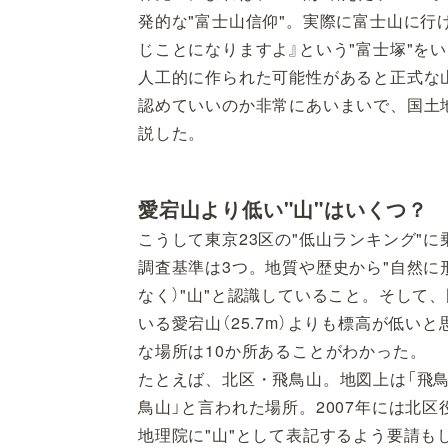
発的な"富士山信仰"。実際に富士山に行
じことになりますよ』という"富士塚"を
人工的に作られた可能性があると正式な
認めていいのか非常にあいまいで、国土
説した。
愛宕山より低い"山"はいくつ？
こうして東京23区の"低山ランキング"
調査基準は3つ。地質や歴史から"自然に
なく）"山"と認識していること。そして、
いる愛宕山（25.7m）よりも標高が低い
な場所は10か所あることがわかった。
たとえば、北区・飛鳥山。地図上は「飛
鳥山」と言われた場所。2007年には北
地理院に"山"として表記するよう要請も