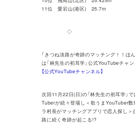
10位 飛鳥山(北区) 25.425m
11位 愛宕山(港区) 25.7m
◇
「きつね淡路が奇跡のマッチング！！ほ
は「林先生の初耳学」公式YouTubeチャ
【公式YouTubeチャンネル】
次回11月22日(日)の「林先生の初耳学
Tuberが続々登場し＜歌うまYouTu
ラ村長がマッチングアプリで恋人探し＞
路に続く奇跡が起こる!?