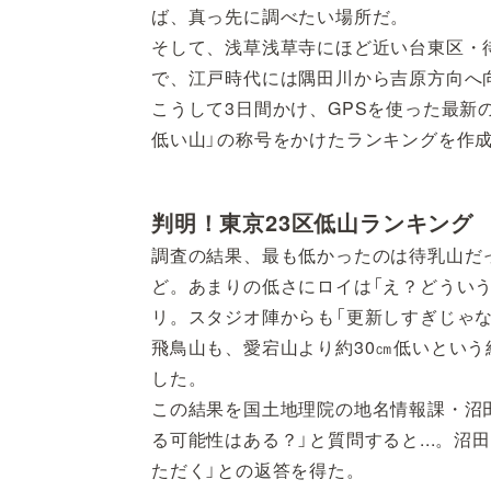
ば、真っ先に調べたい場所だ。
そして、浅草浅草寺にほど近い台東区・
で、江戸時代には隅田川から吉原方向へ
こうして3日間かけ、GPSを使った最新の
低い山」の称号をかけたランキングを作
判明！東京23区低山ランキング
調査の結果、最も低かったのは待乳山だっ
ど。あまりの低さにロイは「え？どうい
リ。スタジオ陣からも「更新しすぎじゃ
飛鳥山も、愛宕山より約30㎝低いという
した。
この結果を国土地理院の地名情報課・沼田
る可能性はある？」と質問すると...。
ただく」との返答を得た。