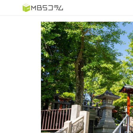
番組コラムから探す
日曜日の初耳学 復習編
もう一度楽しむプレバト
推しといつまでも
何が起こるかホンマにわからん！？「ごぶごぶ」のトリ
セツ
痛快！明石家電視台に、エエ話はいらんねん！
5分で読める！教えてもらう前と後