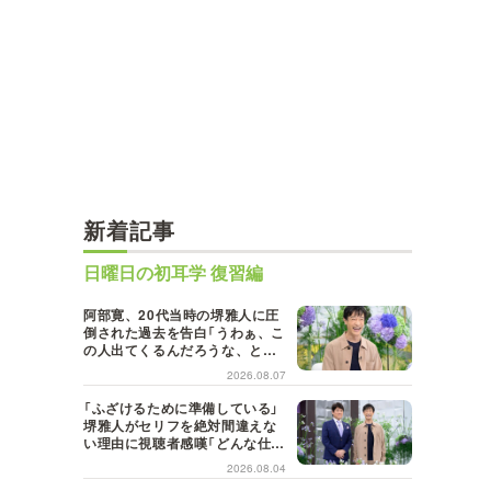
新着記事
日曜日の初耳学 復習編
阿部寛、20代当時の堺雅人に圧
倒された過去を告白「うわぁ、こ
の人出てくるんだろうな、と思
った」【日曜日の初耳学】
2026.08.07
「ふざけるために準備している」
堺雅人がセリフを絶対間違えな
い理由に視聴者感嘆「どんな仕事
にも当てはまる」【日曜日の初耳
2026.08.04
学】