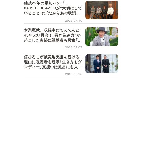
結成22年の最旬バンド・
SUPER BEAVERが"大切にして
いること"に「だからあの歌詞が
届けられるんだ」共感の声＜日曜
2026.07.10
日の初耳学＞
木梨憲武、収録中にでんでんと
45年ぶり再会！"巻き込み力"が
起こした奇跡に視聴者も興奮「こ
れがテレビの面白さだよね！」＜
2026.07.07
日曜日の初耳学＞
舘ひろしが被災地支援を続ける
理由に視聴者も感嘆「生き方もダ
ンディー」支援中は風呂にも入ら
ず寝袋で寝泊まり【日曜日の初耳
2026.06.26
学】