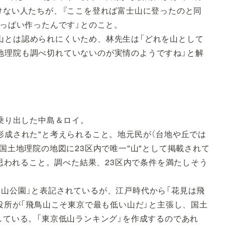
けない人たちが、『ここを登れば富士山に登ったのと同
いっぱい作ったんです」とのこと。
山とは認められにくいため、林先生は「どれを山として
地理院も調べ切れていないのが実情のようですね」と解
に乗り出した中島＆ロイ。
形成された"と考えられること。地元民が（台地や丘では
国土地理院の地図に23区内で唯一"山"として掲載されて
と思われること。調べた結果、23区内で条件を満たしそう
鳥山公園」と表記されているが、江戸時代から「花見は飛
区役所が「飛鳥山こそ東京で最も低い山だ」と主張し、国土
している。「東京低山ランキング」を作成するのであれ