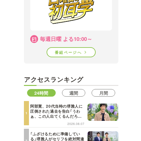
毎週日曜 よる10:00～
番組ページへ
アクセスランキング
24時間
週間
月間
阿部寛、20代当時の堺雅人に
圧倒された過去を告白「うわ
ぁ、この人出てくるんだろう
な、と思った」【日曜日の初耳
2026.08.07
学】
「ふざけるために準備してい
る」堺雅人がセリフを絶対間違