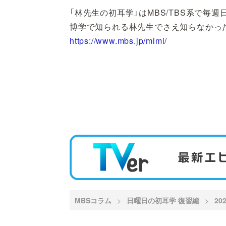
「林先生の初耳学」はMBS/TBS系で毎週
博学で知られる林先生でさえ知らなかった
https://www.mbs.jp/mimi/
MBSコラム
日曜日の初耳学 復習編
20