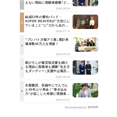
えない理由に視聴者感嘆「どん
な仕事にも当てはまる」【日曜
2026.08.04
日の初耳学】
結成22年の最旬バンド・
SUPER BEAVERが"大切にし
ていること"に「だからあの歌
詞が届けられるんだ」共感の声
2026.07.10
＜日曜日の初耳学＞
「プレバト才能アリ展」累計来
場者数40万人を突破！
2026.08.09
舘ひろしが被災地支援を続け
る理由に視聴者も感嘆「生き方
もダンディー」支援中は風呂に
も入らず寝袋で寝泊まり【日曜
2026.06.26
日の初耳学】
木梨憲武、収録中にでんでん
と45年ぶり再会！"巻き込み
力"が起こした奇跡に視聴者も
興奮「これがテレビの面白さだ
2026.07.07
よね！」＜日曜日の初耳学＞
Recommended by