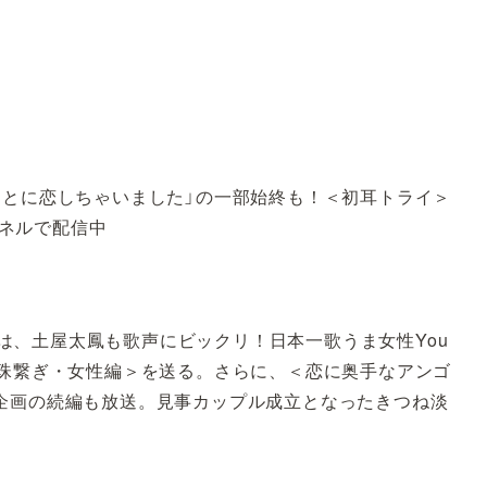
んとに恋しちゃいました」の一部始終も！＜初耳トライ＞
ンネルで配信中
」では、土屋太鳳も歌声にビックリ！日本一歌うま女性You
ber数珠繋ぎ・女性編＞を送る。さらに、＜恋に奥手なアンゴ
企画の続編も放送。見事カップル成立となったきつね淡