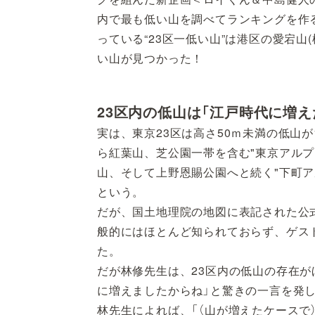
内で最も低い山を調べてランキングを作
っている“23区一低い山”は港区の愛宕山
い山が見つかった！
23区内の低山は「江戸時代に増えた
実は、東京23区は高さ50ｍ未満の低山が
ら紅葉山、芝公園一帯を含む"東京アル
山、そして上野恩賜公園へと続く"下町ア
という。
だが、国土地理院の地図に表記された公式
般的にはほとんど知られておらず、ゲス
た。
だが林修先生は、23区内の低山の存在
に増えましたからね」と驚きの一言を発した
林先生によれば、「（山が増えたケースで