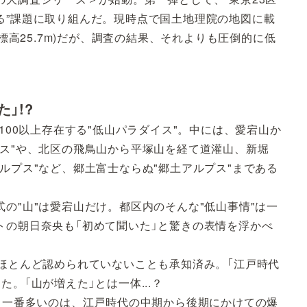
る”課題に取り組んだ。現時点で国土地理院の地図に載
(標高25.7m)だが、調査の結果、それよりも圧倒的に低
」!?
100以上存在する"低山パラダイス"。中には、愛宕山か
プス"や、北区の飛鳥山から平塚山を経て道灌山、新堀
ルプス"など、郷土富士ならぬ"郷土アルプス"まである
の"山"は愛宕山だけ。都区内のそんな"低山事情"は一
トの朝日奈央も「初めて聞いた」と驚きの表情を浮かべ
がほとんど認められていないことも承知済み。「江戸時代
。「山が増えた」とは一体...？
）一番多いのは、江戸時代の中期から後期にかけての爆