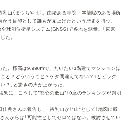
待乳山（まつちやま）。由緒ある寺院・本龍院のある場所
向かう目印として誰もが見上げたという歴史を持つ。
全球測位衛星システム(GNSS)で各地を測量。「東京一
成した。
た。標高は9.990mで、だいたい3階建てマンションほ
うこと？どういうこと？ケタ間違えてない？」とビック
ない？」と驚きの声が上がった。
結果に。こうして"都心の低山"10座のランキングが判明
佳典さんに報告し、「待乳山が（"山"として）地図に載
沼田さんからは「可能性としてゼロではない。検討させてい