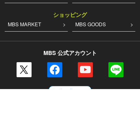
ショッピング
MBS MARKET
MBS GOODS
MBS 公式アカウント
その他の一覧はこちら
企業情報
会社案内
毎日放送 放送基準
毎日放送コンプライアンス憲章
MBSグループ人権方針
番組審議会
健康経営への取り組み
JNNリンク
CM企画
ENGLISH
採用情報