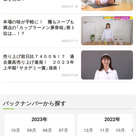
2023.07.18
本場の味が手軽に！ 麺もスープも
満点の「カップラーメン豚骨味」第１
位は...！？
2023.07.11
売り上げ前日比７４００％！？ 過
去最高売り上げ連発！ ２０２３年
上半期「サタデミー賞」発表！
2023.07.04
バックナンバーから探す
2023年
2022年
10月
09月
08月
07月
12月
11月
10月
0