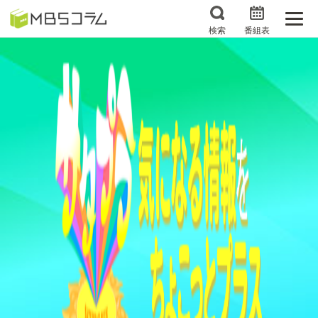
検索
番組表
番組コラムから探す
日曜日の初耳学 復習編
エンタメMBS
3分で読める！『ザ・リー
もう一度楽しむプレバト
ダー』たちの泣き笑い
サタプラ ～気になる情
所さんお届けモノです！
報をちょこっとプラス～
の気になるトコロ
推しといつまでも
月曜の蛙、大海を知る。
マニアックでメカニカル
何が起こるかホンマにわ
そしてＭＢＳ的なＭなス
からん！？「ごぶごぶ」の
ポーツ
トリセツ
レストランだけじゃない