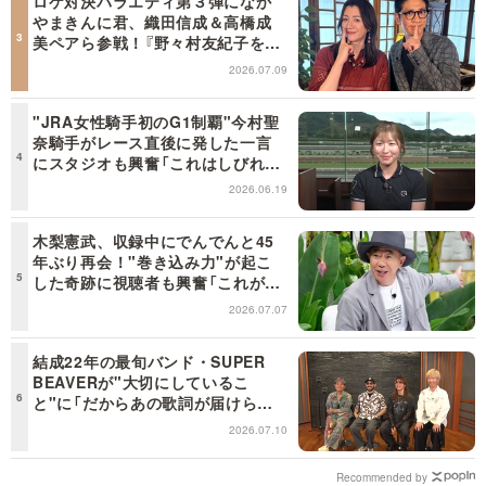
ロケ対決バラエティ第３弾になか
やまきんに君、織田信成＆高橋成
美ペアら参戦！『野々村友紀子を黙
らせろ！』１２日（日）昼に放送！
2026.07.09
"JRA女性騎手初のG1制覇"今村聖
奈騎手がレース直後に発した一言
にスタジオも興奮「これはしびれ
る！」＜日曜日の初耳学＞
2026.06.19
木梨憲武、収録中にでんでんと45
年ぶり再会！"巻き込み力"が起こ
した奇跡に視聴者も興奮「これがテ
レビの面白さだよね！」＜日曜日の
2026.07.07
初耳学＞
結成22年の最旬バンド・SUPER
BEAVERが"大切にしているこ
と"に「だからあの歌詞が届けられ
るんだ」共感の声＜日曜日の初耳学
2026.07.10
＞
Recommended by