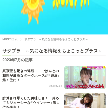
情熱大陸を読む
「水野真紀の魔法のレスト
ラン」
池上彰のニュース解説が
痛快！明石家電視台に、
読める！「生！池上彰×山
エエ話はいらんねん！
里亮太」
5分で読める！教えてもら
MBSコラム
サタプラ ～気になる情報をちょこっとプラス～
MBSラグビーダイアリー
う前と後
サタプラ ～気になる情報をちょこっとプラス～
MBSテレビ TOP
2023年7月の記事
真飛聖も驚きの連続！ ごはんとの
相性が最高なダークホースが「納豆」
第１位に！！
2023.07.24
計算され尽くした美味しさ！ 冷め
てもジューシーな「ウインナー」第１
位を発表！