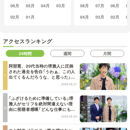
06月
05月
04月
03月
08月
07月
06月
0
02月
01月
04月
03月
02月
0
アクセスランキング
24時間
週間
月間
阿部寛、20代当時の堺雅人に圧倒
された過去を告白「うわぁ、この人
出てくるんだろうな、と思った」
【日曜日の初耳学】
2026.08.07
「ふざけるために準備している」堺
雅人がセリフを絶対間違えない理
由に視聴者感嘆「どんな仕事にも当
てはまる」【日曜日の初耳学】
2026.08.04