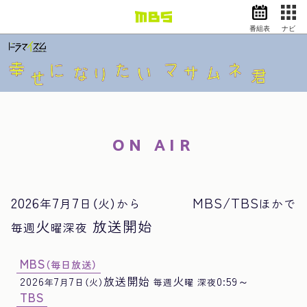
番組表
ナビ
情報・報道
バラエティ
ドラマ
アニメ
スポーツ
ON AIR
動画イズム
ニュース
天気・防災
イベント
2026
7
7
MBS/TBS
年
月
日（火）から
ほかで
映画
アナウンサー
火
放送開始
毎週
曜深夜
グッズ
MBS
（毎日放送）
2026
7
7
放送開始
火
0:59～
年
月
日
（火）
毎週
曜 深夜
EN
検索
番組表
TBS