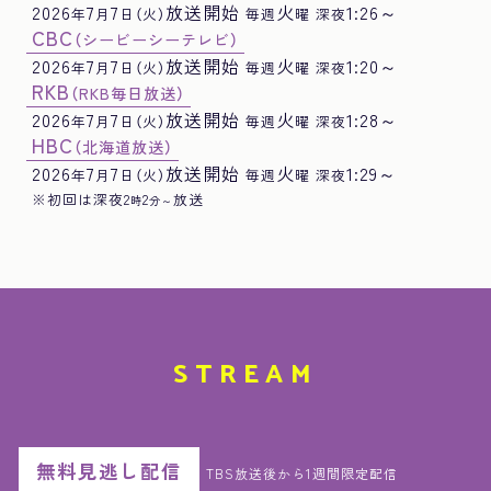
2026
7
7
放送開始
火
1:26～
年
月
日
（火）
毎週
曜 深夜
CBC
（シービーシーテレビ）
2026
7
7
放送開始
火
1:20～
年
月
日
（火）
毎週
曜 深夜
RKB
（RKB毎日放送）
2026
7
7
放送開始
火
1:28～
年
月
日
（火）
毎週
曜 深夜
HBC
（北海道放送）
2026
7
7
放送開始
火
1:29～
年
月
日
（火）
毎週
曜 深夜
※初回は深夜2
2
放送
時
分～
STREAM
無料見逃し配信
TBS放送後から1週間限定配信