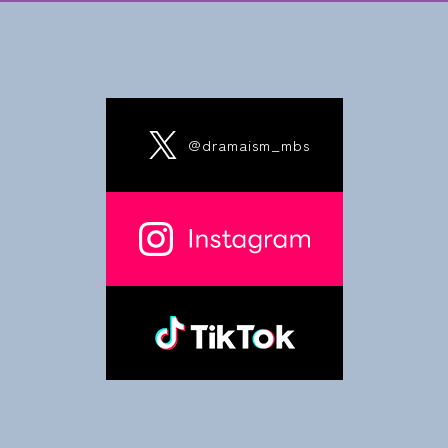
@dramaism_mbs