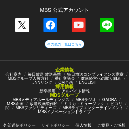
MBS 公式アカウント
その他の一覧はこちら
企業情報
会社案内
毎日放送 放送基準
毎日放送コンプライアンス憲章
MBSグループ人権方針
番組審議会
健康経営への取り組み
JNNリンク
CM企画
ENGLISH
採用情報
新卒採用
アルバイト情報
MBSグループ
MBSメディアホールディングス
MBSラジオ
GAORA
MBS企画
放送映画製作所
ミリカ・ミュージック
ピコリ
闇
MBSファシリティーズ
MBSライブエンターテインメント
MBSイノベーションドライブ
外部送信ポリシー
サイトポリシー
個人情報
ご意見・ご感想