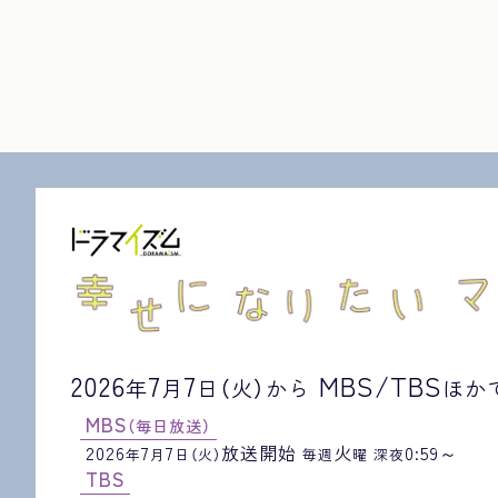
2026
7
7
MBS/TBS
年
月
日（火）から
ほか
MBS
（毎日放送）
2026
7
7
放送開始
火
0:59～
年
月
日
（火）
毎週
曜 深夜
TBS