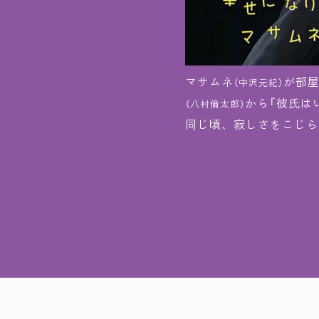
マサムネ
が部
（中沢元紀）
から「彼氏は
（八村倫太郎）
同じ頃、寂しさをこじら
ウタ
と口論に
（八神慶仁郎）
った先で彼女が黒田と高
て部屋へ連れ込んだマサ