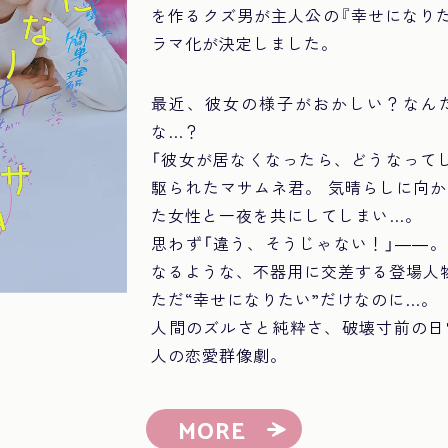
を作るクズ男が主人公の『幸せになり
ラマ化が決定しました。
最近、彼女の様子がおかしい？なん
な…？
「彼女が居なくなったら、どうなって
駆られたマサムネ君。 気晴らしに向
た女性と一夜を共にしてしまい…。
思わず「違う、そうじゃない！」――
なるような、不器用に交差する登場人
ただ“幸せになりたい”だけなのに…。
人間のズルさと純粋さ、破壊寸前の日
人の恋愛群像劇。
MORE