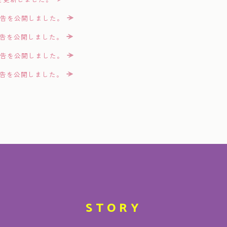
予告を公開しました。
予告を公開しました。
予告を公開しました。
予告を公開しました。
予告を公開しました。
報を更新しました。
場面写真を公開しました。
ィング主題歌版のスポットを公開しました。
ング主題歌がOffo tokyoの「倖せのカタチ」に決定しました。
を更新しました。
STORY
ャストを公開しました。
先行上映＆トークイベントの開催が決定しました。抽選で30人の方をご