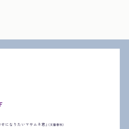
F
幸せになりたいマサムネ君』
（文藝春秋）