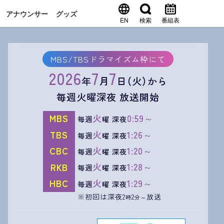
アナウンサー
グッズ
EN
検索
番組表
MBS/TBSドラマイズム枠にて
2026
7
7
年
月
日（火）から
毎週火曜深夜 放送開始
火
0:59～
MBS
毎週
曜 深夜
火
1:26～
TBS
毎週
曜 深夜
火
1:20～
CBC
毎週
曜 深夜
火
1:28～
RKB
毎週
曜 深夜
火
1:29～
HBC
毎週
曜 深夜
※初回は深夜2
2
放送
時
分～