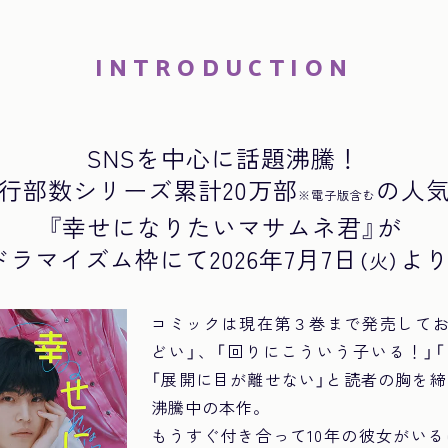
INTRODUCTION
SNSを中心に話題沸騰！
行部数
シリーズ累計20万部
の
人
※電子版含む
『幸せになりたいマサムネ君』が
Sドラマイズム枠にて
2026年7月7日
よ
（火）
コミックは現在第３巻まで発売してお
どい」、「回りにこういう子いる！」
「展開に目が離せない」と読者の胸を
沸騰中の本作。
もうすぐ付き合って10年の彼女がい