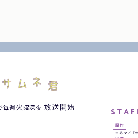
火
放送開始
で
毎週
曜深夜
STAF
原作
ヨネマイ
『