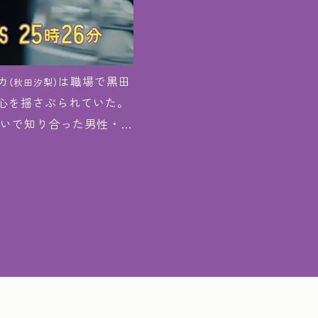
カ
は職場で黒田
（秋田汐梨）
心を揺さぶられていた。
いで知り合った男性・ユ
職場へモモカを迎えに行
に浮気相手を焼肉に誘っ
が更けてゆく――。