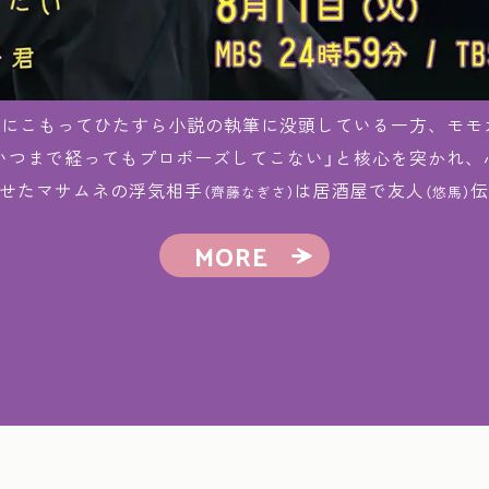
屋にこもってひたすら小説の執筆に没頭している一方、モモ
いつまで経ってもプロポーズしてこない」と核心を突かれ、
せたマサムネの浮気相手
は居酒屋で友人
伝
（齊藤なぎさ）
（悠馬）
なり、気づけば勢いでラブホテルへ行ってしまう。後日、
MORE
級レストランに入る姿を目撃し、絶望から当てつけのよう
ムネ。溶けてゆくアイスクリームのように虚しく切ない夜