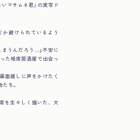
たいマサムネ君』の実写ド
だか避けられているよう
しまうんだろう…」不安に
かった相席居酒屋で出会っ
。画面越しに声をかけたく
物たち。
常を生々しく描いた、大