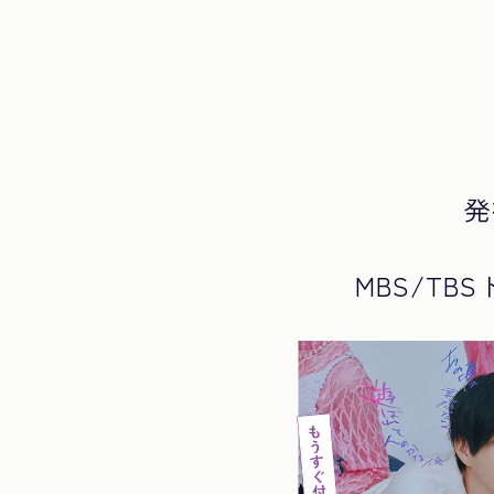
発
MBS/TB