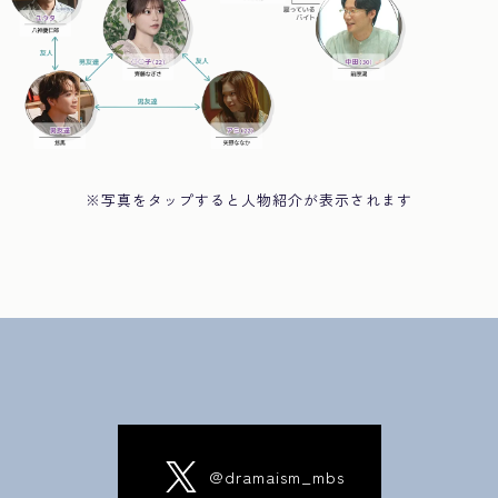
※写真を
タップ
すると
人物紹介が表示されます
@dramaism_mbs