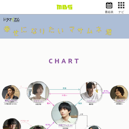
番組表
ナビ
情報・報道
バラエティ
ドラマ
アニメ
スポーツ
CHART
動画イズム
ニュース
天気・防災
イベント
映画
アナウンサー
グッズ
EN
検索
番組表