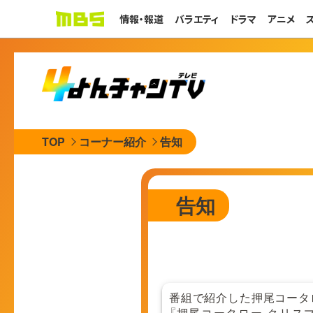
情報・報道
バラエティ
ドラマ
アニメ
TOP
コーナー紹介
告知
告知
番組で紹介した押尾コータ
『押尾コータロー クリス