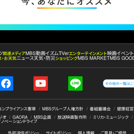
今、あなたにオススメ
ツ
MBS動画イズム
TVer
映画
イベント
関連メディア
エンターテインメント
ニュース
天気・防災
MBS MARKET
MBS GOO
ス・お天気
ショッピング
その他の一覧はこ
コンプライアンス憲章
MBSグループ人権方針
番組審議会
健康経営
ジオ
GAORA
MBS企画
放送映画製作所
ミリカ・ミュージック
イノベーションドライブ
外部送信ポリシー
サイトポリシー
個人情報
ご意見・ご感想