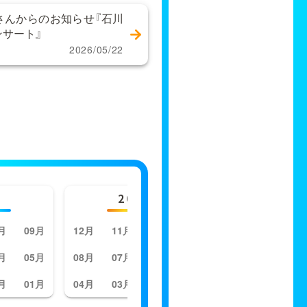
さんからのお知らせ『石川
ンサート』
2026/05/22
2023年
20
月
09月
12月
11月
10月
09月
12月
11月
月
05月
08月
07月
06月
05月
08月
07月
月
01月
04月
03月
02月
01月
04月
03月