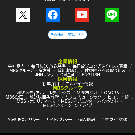
その他の一覧はこちら
企業情報
会社案内
毎日放送 放送基準
毎日放送コンプライアンス憲章
MBSグループ人権方針
番組審議会
健康経営への取り組み
JNNリンク
CM企画
ENGLISH
採用情報
新卒採用
アルバイト情報
MBSグループ
MBSメディアホールディングス
MBSラジオ
GAORA
MBS企画
放送映画製作所
ミリカ・ミュージック
ピコリ
闇
MBSファシリティーズ
MBSライブエンターテインメント
MBSイノベーションドライブ
外部送信ポリシー
サイトポリシー
個人情報
ご意見・ご感想