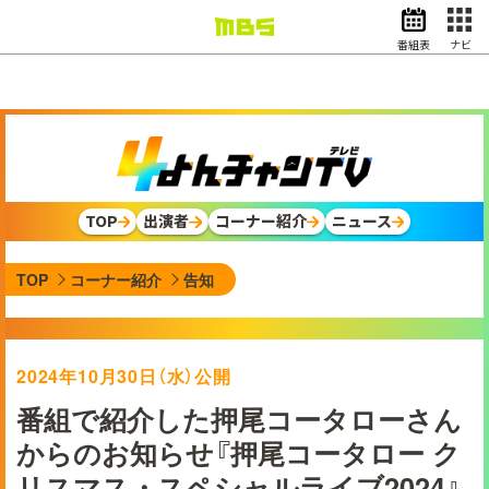
番組表
ナビ
情報・報道
バラエティ
ドラマ
アニメ
スポーツ
TOP
出演者
コーナー紹介
ニュース
動画イズム
ニュース
TOP
コーナー紹介
告知
天気・防災
イベント
映画
アナウンサー
2024年10月30日（水）公開
グッズ
番組で紹介した押尾コータローさん
からのお知らせ『押尾コータロー ク
EN
検索
番組表
リスマス・スペシャルライブ2024』