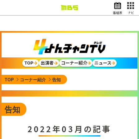
番組表
ナビ
情報・報道
バラエティ
ドラマ
アニメ
スポーツ
TOP
出演者
コーナー紹介
ニュース
動画イズム
ニュース
TOP
コーナー紹介
告知
天気・防災
イベント
映画
アナウンサー
告知
グッズ
2022年03月の記事
EN
検索
番組表