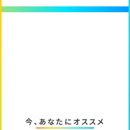
DARK tour 2024 -
Precious Starlight-』・
『40周年記念ベストアル
バム「Eternal Best」』
今、あなたにオススメ