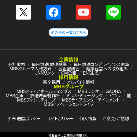
その他の一覧はこちら
企業情報
会社案内
毎日放送 放送基準
毎日放送コンプライアンス憲章
MBSグループ人権方針
番組審議会
健康経営への取り組み
JNNリンク
CM企画
ENGLISH
採用情報
新卒採用
アルバイト情報
MBSグループ
MBSメディアホールディングス
MBSラジオ
GAORA
MBS企画
放送映画製作所
ミリカ・ミュージック
ピコリ
闇
MBSファシリティーズ
MBSライブエンターテインメント
MBSイノベーションドライブ
外部送信ポリシー
サイトポリシー
個人情報
ご意見・ご感想
掲載価格は公開時の情報です。