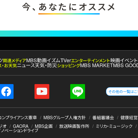
今、あなたにオススメ
ツ
MBS動画イズム
TVer
映画
イベント
関連メディア
エンターテインメント
ニュース
天気・防災
MBS MARKET
MBS GOO
ス・お天気
ショッピング
その他の一覧はこ
コンプライアンス憲章
MBSグループ人権方針
番組審議会
健康経営
ジオ
GAORA
MBS企画
放送映画製作所
ミリカ・ミュージック
イノベーションドライブ