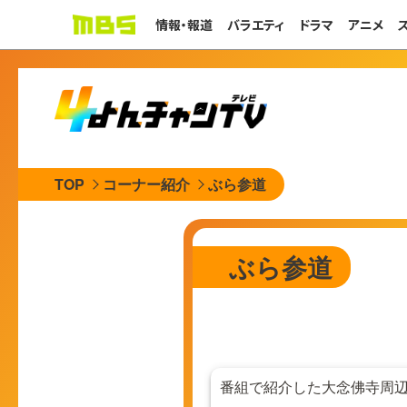
情報・報道
バラエティ
ドラマ
アニメ
TOP
コーナー紹介
ぶら参道
ぶら参道
番組で紹介した大念佛寺周