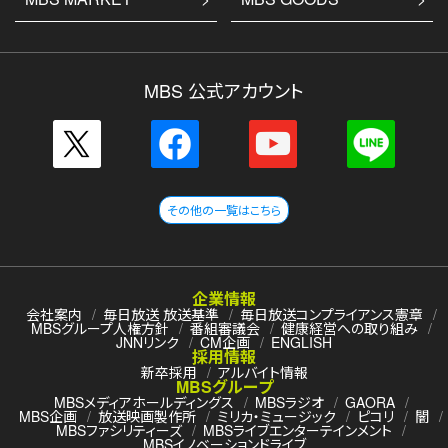
MBS 公式アカウント
その他の一覧はこちら
企業情報
会社案内
毎日放送 放送基準
毎日放送コンプライアンス憲章
MBSグループ人権方針
番組審議会
健康経営への取り組み
JNNリンク
CM企画
ENGLISH
採用情報
新卒採用
アルバイト情報
MBSグループ
MBSメディアホールディングス
MBSラジオ
GAORA
MBS企画
放送映画製作所
ミリカ・ミュージック
ピコリ
闇
MBSファシリティーズ
MBSライブエンターテインメント
MBSイノベーションドライブ