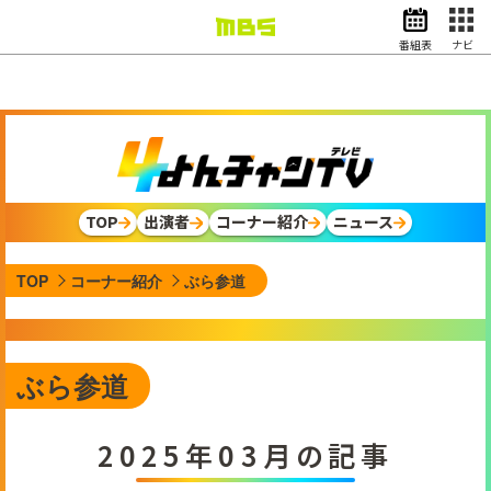
番組表
ナビ
情報・報道
バラエティ
ドラマ
アニメ
スポーツ
TOP
出演者
コーナー紹介
ニュース
動画イズム
ニュース
TOP
コーナー紹介
ぶら参道
天気・防災
イベント
映画
アナウンサー
ぶら参道
グッズ
2025年03月の記事
EN
検索
番組表