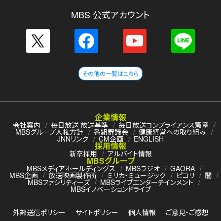
MBS 公式アカウント
その他の一覧はこちら
企業情報
会社案内
毎日放送 放送基準
毎日放送コンプライアンス憲章
MBSグループ人権方針
番組審議会
健康経営への取り組み
JNNリンク
CM企画
ENGLISH
採用情報
新卒採用
アルバイト情報
MBSグループ
MBSメディアホールディングス
MBSラジオ
GAORA
MBS企画
放送映画製作所
ミリカ・ミュージック
ピコリ
闇
MBSファシリティーズ
MBSライブエンターテインメント
MBSイノベーションドライブ
外部送信ポリシー
サイトポリシー
個人情報
ご意見・ご感想