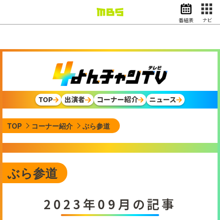
番組表
ナビ
情報・報道
バラエティ
ドラマ
アニメ
スポーツ
TOP
出演者
コーナー紹介
ニュース
動画イズム
ニュース
TOP
コーナー紹介
ぶら参道
天気・防災
イベント
映画
アナウンサー
ぶら参道
グッズ
2023年09月の記事
EN
検索
番組表