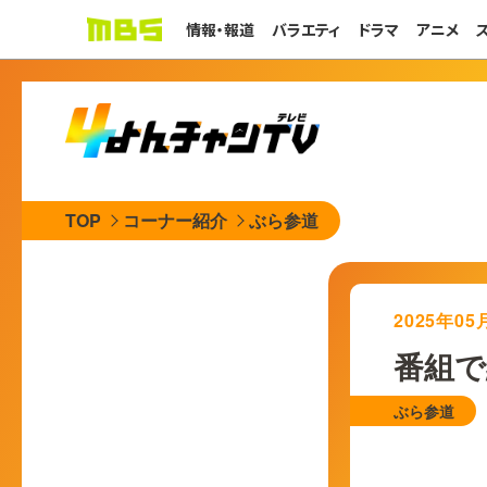
情報・報道
バラエティ
ドラマ
アニメ
TOP
コーナー紹介
ぶら参道
2025年0
番組で
ぶら参道