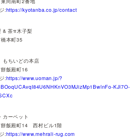
市東向南町2番地
ジ:
https://kyotanba.co.jp/contact
 & 茶π木子梨
市橋本町35
 もちいどの本店
市餅飯殿町16
ジ:
https://www.uoman.jp/?
AfmBOoqUCAvqI84U6NHKnVO3MJizMp1BwlnFo-KJl7O-
SCXc
・カーペット
市餅飯殿町14 西村ビル1階
ジ:
https://www.mehrali-rug.com