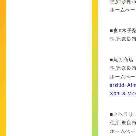
住所:奈良
ホームぺー
■食π木子梨
住所:奈良
■魚万商店
住所:奈良
ホームぺー
srsltid=
X03L8LVZ
■メヘラリ
住所:奈良
ホームぺー