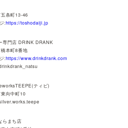
五条町13-46
ジ:
https://toshodaiji.jp
専門店 DRINK DRANK
市橋本町8番地
ジ:
https://www.drinkdrank.com
drinkdrank_natsu
deworksTEEPE(ティピ)
市東向中町10
silver.works.teepe
ならまち店