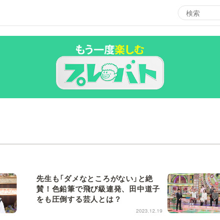
エンタメMBS
3
サタプラ ～気になる情報をちょこっとプラス～
所
マ
月曜の蛙、大海を知る。
ツ
レ
情熱大陸を読む
ン
池上彰のニュース解説が読める！「生！池上彰×山里亮
先生も「ダメなところがない」と絶
M
太」
賛！色鉛筆で飛び級連発、田中道子
をも圧倒する芸人とは？
2023.12.19