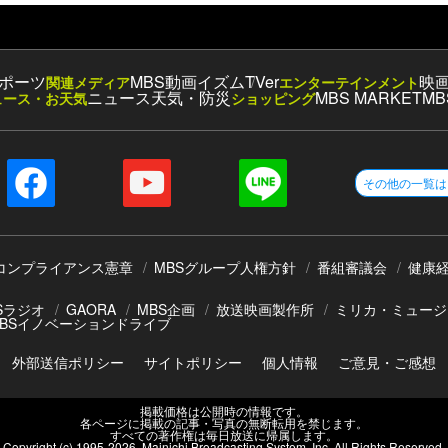
ポーツ
MBS動画イズム
TVer
映
関連メディア
エンターテインメント
ニュース
天気・防災
MBS MARKET
MB
ュース・お天気
ショッピング
その他の一覧は
コンプライアンス憲章
MBSグループ人権方針
番組審議会
健康
Sラジオ
GAORA
MBS企画
放送映画製作所
ミリカ・ミュージ
BSイノベーションドライブ
外部送信ポリシー
サイトポリシー
個人情報
ご意見・ご感想
掲載価格は公開時の情報です。
各ページに掲載の記事・写真の無断転用を禁じます。
すべての著作権は毎日放送に帰属します。
Copyright (c) 1995-
2026
, Mainichi Broadcasting System, Inc. All Rights Reserved.