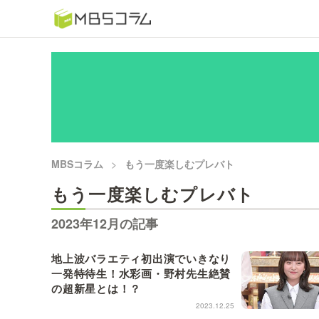
番組コラムから探す
日曜日の初耳学 復習編
もう一度楽しむプレバト
MBSコラム
もう一度楽しむプレバト
推しといつまでも
もう一度楽しむプレバト
何が起こるかホンマにわからん！？「ごぶごぶ」のトリ
セツ
2023年12月の記事
地上波バラエティ初出演でいきなり
痛快！明石家電視台に、エエ話はいらんねん！
一発特待生！水彩画・野村先生絶賛
の超新星とは！？
5分で読める！教えてもらう前と後
2023.12.25