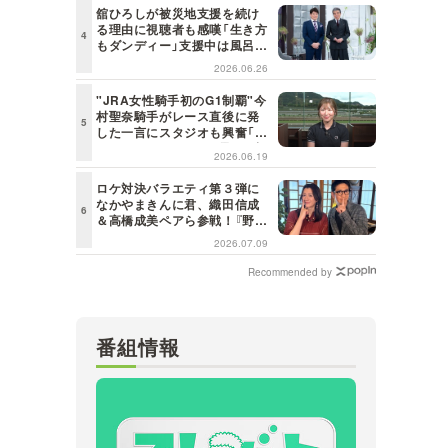
舘ひろしが被災地支援を続け
る理由に視聴者も感嘆「生き方
もダンディー」支援中は風呂に
も入らず寝袋で寝泊まり【日曜
2026.06.26
日の初耳学】
"JRA女性騎手初のG1制覇"今
村聖奈騎手がレース直後に発
した一言にスタジオも興奮「こ
れはしびれる！」＜日曜日の初
2026.06.19
耳学＞
ロケ対決バラエティ第３弾に
なかやまきんに君、織田信成
＆高橋成美ペアら参戦！『野々
村友紀子を黙らせろ！』１２日
2026.07.09
（日）昼に放送！
Recommended by
番組情報