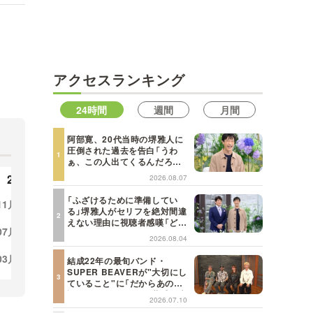
MBSテレビ TOP
アクセスランキング
24時間
週間
月間
阿部寛、20代当時の堺雅人に
圧倒された過去を告白「うわ
ぁ、この人出てくるんだろう
な、と思った」【日曜日の初耳
2021年
2020年
2026.08.07
学】
「ふざけるために準備してい
11月
10月
09月
12月
11月
10月
09月
12
る」堺雅人がセリフを絶対間違
えない理由に視聴者感嘆「どん
07月
06月
05月
08月
07月
06月
05月
08
な仕事にも当てはまる」【日曜
2026.08.04
日の初耳学】
03月
02月
01月
04月
03月
02月
01月
04
結成22年の最旬バンド・
SUPER BEAVERが"大切にし
ていること"に「だからあの歌
詞が届けられるんだ」共感の声
2026.07.10
＜日曜日の初耳学＞