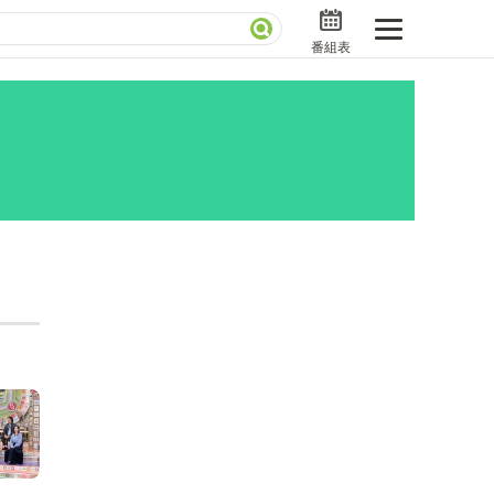
番組表
分で読める！『ザ・リーダー』たちの泣き笑い
さんお届けモノです！の気になるトコロ
ニアックでメカニカルそしてＭＢＳ的なＭなスポー
ストランだけじゃない「水野真紀の魔法のレストラ
」
BSラグビーダイアリー