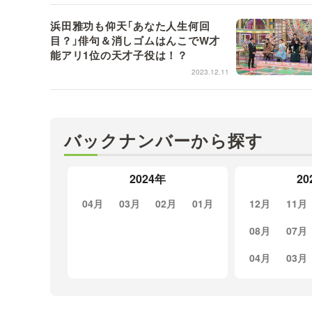
浜田雅功も仰天「あなた人生何回
目？」俳句＆消しゴムはんこでW才
能アリ1位の天才子役は！？
2023.12.11
バックナンバーから探す
2024年
20
04月
03月
02月
01月
12月
11月
08月
07月
04月
03月