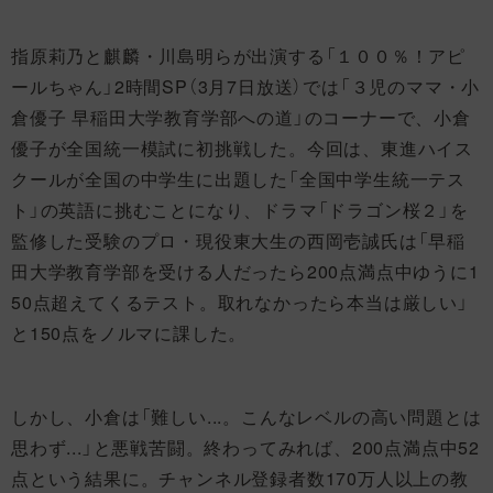
指原莉乃と麒麟・川島明らが出演する「１００％！アピ
ールちゃん」2時間SP（3月7日放送）では「３児のママ・小
倉優子 早稲田大学教育学部への道」のコーナーで、小倉
優子が全国統一模試に初挑戦した。今回は、東進ハイス
クールが全国の中学生に出題した「全国中学生統一テス
ト」の英語に挑むことになり、ドラマ「ドラゴン桜２」を
監修した受験のプロ・現役東大生の西岡壱誠氏は「早稲
田大学教育学部を受ける人だったら200点満点中ゆうに1
50点超えてくるテスト。取れなかったら本当は厳しい」
と150点をノルマに課した。
しかし、小倉は「難しい...。こんなレベルの高い問題とは
思わず...」と悪戦苦闘。終わってみれば、200点満点中52
点という結果に。チャンネル登録者数170万人以上の教