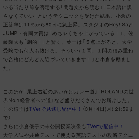
いる当たり前を否定する「問題文から読む」「日本語に訳
さなくていい」というテクニックを受けた結果、小倉の
正答率は11％から80％に急上昇。スタジオのHey! Say!
JUMP・有岡大貴は「めちゃくちゃ上がっている！」、佐
藤隆太も「劇的！」と驚く。葉一は「５点上がると、大学
受験でも何人も抜ける。そういう１問、１問の積み重ね
で合格にどんどん近づいていきます！」と小倉を励まし
た。
このほか「尾上右近のあいがけカレー道」「ROLANDの世
界No.1経営者への道」など盛りだくさんでお届けした。
この様子は
TVerで見逃し配信中！
（3月14日(月) 21:59ま
で）
さらに小倉優子の未公開授業映像も
TVerで配信中！
大学入試や共通テストで使える英語テストの攻略テクニ