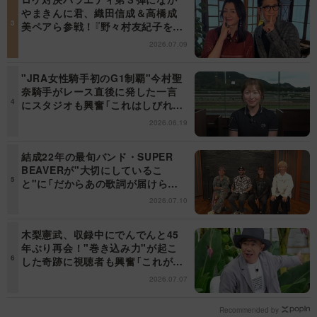
やまきんに君、織田信成＆高橋成
美ペアら参戦！『野々村友紀子を黙
らせろ！』１２日（日）昼に放送！
2026.07.09
"JRA女性騎手初のG1制覇"今村聖
奈騎手がレース直後に発した一言
にスタジオも興奮「これはしびれ
る！」＜日曜日の初耳学＞
2026.06.19
結成22年の最旬バンド・SUPER
BEAVERが"大切にしているこ
と"に「だからあの歌詞が届けられ
るんだ」共感の声＜日曜日の初耳学
2026.07.10
＞
木梨憲武、収録中にでんでんと45
年ぶり再会！"巻き込み力"が起こ
した奇跡に視聴者も興奮「これがテ
レビの面白さだよね！」＜日曜日の
2026.07.07
初耳学＞
Recommended by