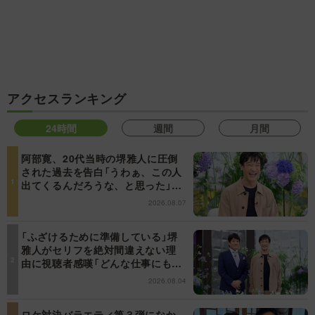
アクセスランキング
24時間
週間
月間
阿部寛、20代当時の堺雅人に圧倒
された過去を告白「うわぁ、この人
出てくるんだろうな、と思った」
【日曜日の初耳学】
2026.08.07
「ふざけるために準備している」堺
雅人がセリフを絶対間違えない理
由に視聴者感嘆「どんな仕事にも当
てはまる」【日曜日の初耳学】
2026.08.04
ロケ対決バラエティ第３弾になか