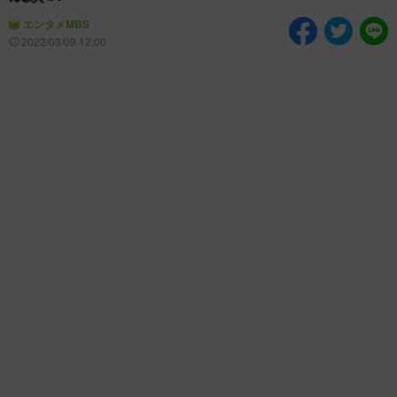
情熱大陸を読む
「水野真紀の魔法のレスト
ラン」
エンタメMBS
2022/03/09 12:00
池上彰のニュース解説が
痛快！明石家電視台に、
読める！「生！池上彰×山
エエ話はいらんねん！
里亮太」
5分で読める！教えてもら
MBSラグビーダイアリー
う前と後
MBSテレビ TOP