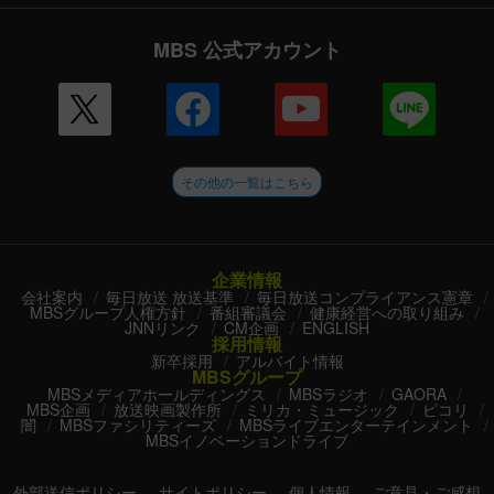
MBS 公式アカウント
その他の一覧はこちら
企業情報
会社案内
毎日放送 放送基準
毎日放送コンプライアンス憲章
MBSグループ人権方針
番組審議会
健康経営への取り組み
JNNリンク
CM企画
ENGLISH
採用情報
新卒採用
アルバイト情報
MBSグループ
MBSメディアホールディングス
MBSラジオ
GAORA
MBS企画
放送映画製作所
ミリカ・ミュージック
ピコリ
闇
MBSファシリティーズ
MBSライブエンターテインメント
MBSイノベーションドライブ
外部送信ポリシー
サイトポリシー
個人情報
ご意見・ご感想