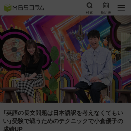
検索
番組表
番組コラムから探す
日曜日の初耳学 復習編
エンタメMBS
3分で読める！『ザ・リー
もう一度楽しむプレバト
ダー』たちの泣き笑い
サタプラ ～気になる情
所さんお届けモノです！
報をちょこっとプラス～
の気になるトコロ
推しといつまでも
月曜の蛙、大海を知る。
マニアックでメカニカル
何が起こるかホンマにわ
そしてＭＢＳ的なＭなス
からん！？「ごぶごぶ」の
「英語の長文問題は日本語訳を考えなくてもい
ポーツ
トリセツ
い」受験で戦うためのテクニックで小倉優子の
レストランだけじゃない
成績UP