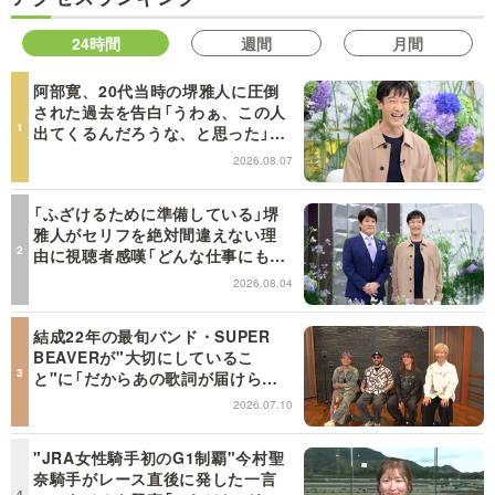
24時間
週間
月間
阿部寛、20代当時の堺雅人に圧倒
された過去を告白「うわぁ、この人
出てくるんだろうな、と思った」
【日曜日の初耳学】
2026.08.07
「ふざけるために準備している」堺
雅人がセリフを絶対間違えない理
由に視聴者感嘆「どんな仕事にも当
てはまる」【日曜日の初耳学】
2026.08.04
結成22年の最旬バンド・SUPER
BEAVERが"大切にしているこ
と"に「だからあの歌詞が届けられ
るんだ」共感の声＜日曜日の初耳学
2026.07.10
＞
"JRA女性騎手初のG1制覇"今村聖
奈騎手がレース直後に発した一言