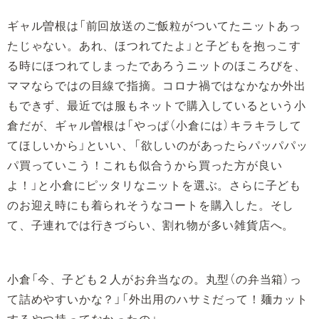
ギャル曽根は「前回放送のご飯粒がついてたニットあっ
たじゃない。あれ、ほつれてたよ」と子どもを抱っこす
る時にほつれてしまったであろうニットのほころびを、
ママならではの目線で指摘。コロナ禍ではなかなか外出
もできず、最近では服もネットで購入しているという小
倉だが、ギャル曽根は「やっぱ（小倉には）キラキラして
てほしいから」といい、「欲しいのがあったらパッパパッ
パ買っていこう！これも似合うから買った方が良い
よ！」と小倉にピッタリなニットを選ぶ。さらに子ども
のお迎え時にも着られそうなコートを購入した。そし
て、子連れでは行きづらい、割れ物が多い雑貨店へ。
小倉「今、子ども２人がお弁当なの。丸型（の弁当箱）っ
て詰めやすいかな？」「外出用のハサミだって！麺カット
するやつ持ってなかったの」