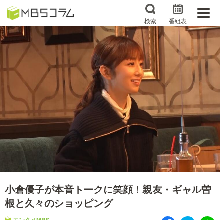
検索
番組表
番組コラムから探す
日曜日の初耳学 復習編
エンタメMBS
3分で読める！『ザ・リー
もう一度楽しむプレバト
ダー』たちの泣き笑い
サタプラ ～気になる情
所さんお届けモノです！
報をちょこっとプラス～
の気になるトコロ
推しといつまでも
月曜の蛙、大海を知る。
マニアックでメカニカル
何が起こるかホンマにわ
そしてＭＢＳ的なＭなス
からん！？「ごぶごぶ」の
小倉優子が本音トークに笑顔！親友・ギャル曽
ポーツ
トリセツ
根と久々のショッピング
レストランだけじゃない
エンタメMBS