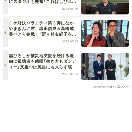
にスタジオも興奮「これはしびれ
る！」＜日曜日の初耳学＞
2026.06.19
ロケ対決バラエティ第３弾になか
やまきんに君、織田信成＆高橋成
美ペアら参戦！『野々村友紀子を黙
らせろ！』１２日（日）昼に放送！
2026.07.09
舘ひろしが被災地支援を続ける理
由に視聴者も感嘆「生き方もダンデ
ィー」支援中は風呂にも入らず寝袋
で寝泊まり【日曜日の初耳学】
2026.06.26
Recommended by