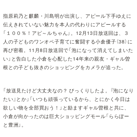
指原莉乃と麒麟・川島明が出演し、アピール下手ゆえに
伝えきれていない魅力を本人の代わりにアピールする
「１００％！アピ～ルちゃん」。12月13日放送回は、３
人の子どものワンオペ子育てに奮闘する小倉優子（38）に
再び密着。11月8日放送回で「泡になって消えてしまいた
い」と告白した小倉を心配した14年来の親友・ギャル曽
根との子ども抜きのショッピングをカメラが追った。
「放送見たけど大丈夫なの？ びっくりしたよ。『泡になり
たい』とか」「いつも頑張っているから、とにかく今日は
欲しい物を全部買おう！」と励ますギャル曽根と共に、
小倉が向かったのは巨大ショッピングモール「ららぽー
と豊洲」。