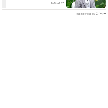
レビの面白さだよね！」＜日曜日の
2026.07.07
初耳学＞
Recommended by