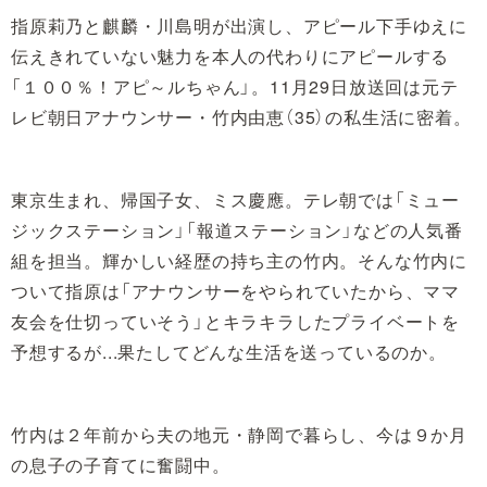
指原莉乃と麒麟・川島明が出演し、アピール下手ゆえに
伝えきれていない魅力を本人の代わりにアピールする
「１００％！アピ～ルちゃん」。11月29日放送回は元テ
レビ朝日アナウンサー・竹内由恵（35）の私生活に密着。
東京生まれ、帰国子女、ミス慶應。テレ朝では「ミュー
ジックステーション」「報道ステーション」などの人気番
組を担当。輝かしい経歴の持ち主の竹内。そんな竹内に
ついて指原は「アナウンサーをやられていたから、ママ
友会を仕切っていそう」とキラキラしたプライベートを
予想するが...果たしてどんな生活を送っているのか。
竹内は２年前から夫の地元・静岡で暮らし、今は９か月
の息子の子育てに奮闘中。