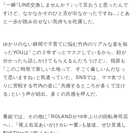
「一瞬『LINE交換しませんか？』って言おうと思ったんで
すけど。なかなかそのひと言が出なかったですね...」とあ
と一歩が踏み出せない気持ちを吐露した。
ゆかりのない静岡で子育てに悩む竹内のリアルな姿を知
ったYOUは「この２年ずっとマスクしているから。顔が
分かったら話しかけてもらえるんだろうけど」。指原も
「このご時世で新しい土地って、すごく厳しいんだなっ
て思いますね」と気遣っていた。SNSでは、ママ友づく
りに苦戦する竹内の姿に「共感するところが多くて泣け
る」という声が続出。多くの共感を呼んだ。
番組では、その他に「ROLANDが10年ぶりの回転寿司店
へ」、「尾上右近あいがけカレー愛」も放送。ぜひ見逃し
配信TVerでご覧ください。