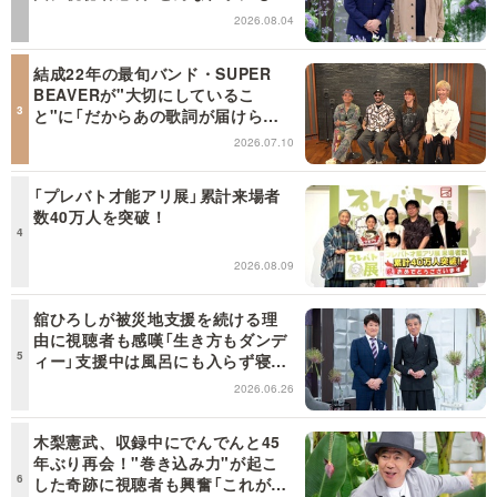
てはまる」【日曜日の初耳学】
2026.08.04
結成22年の最旬バンド・SUPER
BEAVERが"大切にしているこ
と"に「だからあの歌詞が届けられ
るんだ」共感の声＜日曜日の初耳学
2026.07.10
＞
「プレバト才能アリ展」累計来場者
数40万人を突破！
2026.08.09
舘ひろしが被災地支援を続ける理
由に視聴者も感嘆「生き方もダンデ
ィー」支援中は風呂にも入らず寝袋
で寝泊まり【日曜日の初耳学】
2026.06.26
木梨憲武、収録中にでんでんと45
年ぶり再会！"巻き込み力"が起こ
した奇跡に視聴者も興奮「これがテ