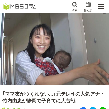
検索
番組表
番組コラムから探す
日曜日の初耳学 復習編
エンタメMBS
3分で読める！『ザ・リー
もう一度楽しむプレバト
ダー』たちの泣き笑い
サタプラ ～気になる情
所さんお届けモノです！
報をちょこっとプラス～
の気になるトコロ
推しといつまでも
月曜の蛙、大海を知る。
マニアックでメカニカル
何が起こるかホンマにわ
そしてＭＢＳ的なＭなス
からん！？「ごぶごぶ」の
「ママ友がつくれない...」元テレ朝の人気アナ・
ポーツ
トリセツ
竹内由恵が静岡で子育てに大苦戦
レストランだけじゃない
エンタメMBS