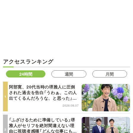
アクセスランキング
24時間
週間
月間
阿部寛、20代当時の堺雅人に圧倒
された過去を告白「うわぁ、この人
出てくるんだろうな、と思った」
【日曜日の初耳学】
2026.08.07
「ふざけるために準備している」堺
雅人がセリフを絶対間違えない理
由に視聴者感嘆「どんな仕事にも当