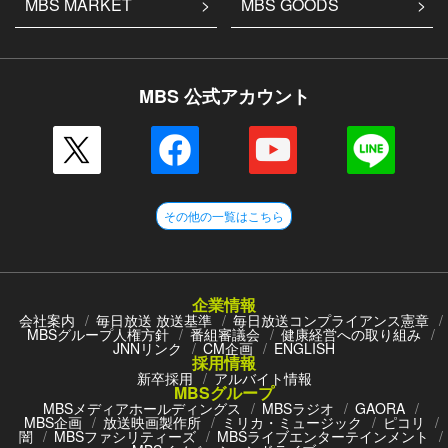
MBS MARKET
MBS GOODS
MBS 公式アカウント
その他の一覧はこちら
企業情報
会社案内
毎日放送 放送基準
毎日放送コンプライアンス憲章
MBSグループ人権方針
番組審議会
健康経営への取り組み
JNNリンク
CM企画
ENGLISH
採用情報
新卒採用
アルバイト情報
MBSグループ
MBSメディアホールディングス
MBSラジオ
GAORA
MBS企画
放送映画製作所
ミリカ・ミュージック
ピコリ
闇
MBSファシリティーズ
MBSライブエンターテインメント