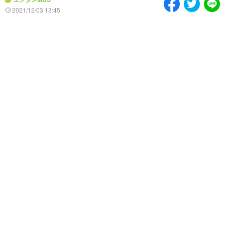
情熱大陸を読む
「水野真紀の魔法のレスト
2021/12/03 13:45
ラン」
池上彰のニュース解説が
痛快！明石家電視台に、
読める！「生！池上彰×山
エエ話はいらんねん！
里亮太」
5分で読める！教えてもら
MBSラグビーダイアリー
う前と後
MBSテレビ TOP