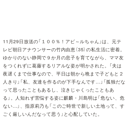
11月29日放送の「１００％！アピ～ルちゃん」は、元テ
レビ朝日アナウンサーの竹内由恵（35）の私生活に密着。
ゆかりのない静岡で９か月の息子を育てながら、ママ友
をつくれずに葛藤するリアルな姿が明かされた。「夫は
夜遅くまで仕事なので、平日は朝から晩まで子どもと２
人きり」「私、友達を作るのが下手なんです…」「孤独だな
って思ったこともあるし、泣きじゃくったこともあ
る」。人知れず苦悩する姿に麒麟・川島明は「危ない、危
ない…」、指原莉乃も「このご時世で新しい土地って、す
ごく厳しいんだなって思う」と心配していた。