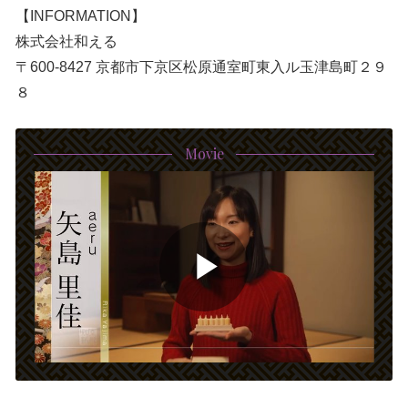
【INFORMATION】
株式会社和える
〒600-8427 京都市下京区松原通室町東入ル玉津島町２９
８
Movie
P
l