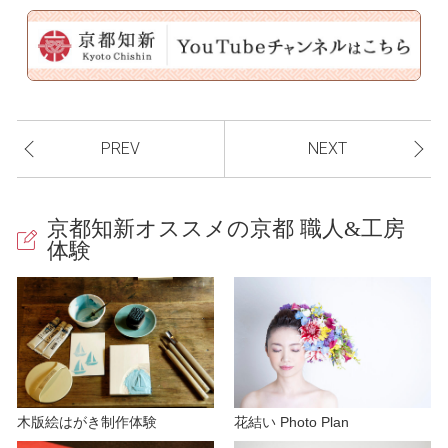
a
PREV
NEXT
y
京都知新オススメの京都 職人&工房
体験
V
i
木版絵はがき制作体験
花結い Photo Plan