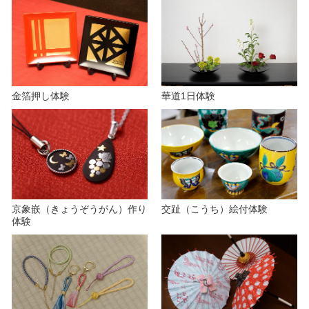
d
e
金箔押し体験
華道1日体験
o
京象嵌（きょうぞうがん）作り
交趾（こうち）絵付体験
体験