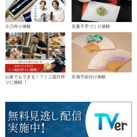
o
小刀作り体験
京菓子手づくり体験
お家でもできる！？ミニ提灯作
京扇子絵付け体験
りに挑戦︕