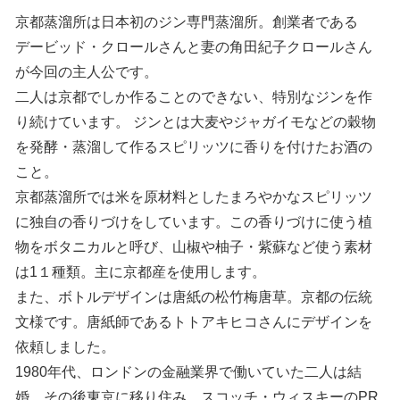
京都蒸溜所は日本初のジン専門蒸溜所。創業者である
デービッド・クロールさんと妻の角田紀子クロールさん
が今回の主人公です。
二人は京都でしか作ることのできない、特別なジンを作
り続けています。 ジンとは大麦やジャガイモなどの穀物
を発酵・蒸溜して作るスピリッツに香りを付けたお酒の
こと。
京都蒸溜所では米を原材料としたまろやかなスピリッツ
に独自の香りづけをしています。この香りづけに使う植
物をボタニカルと呼び、山椒や柚子・紫蘇など使う素材
は1１種類。主に京都産を使用します。
また、ボトルデザインは唐紙の松竹梅唐草。京都の伝統
文様です。唐紙師であるトトアキヒコさんにデザインを
依頼しました。
1980年代、ロンドンの金融業界で働いていた二人は結
婚。その後東京に移り住み、スコッチ・ウィスキーのPR