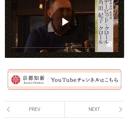
P
l
a
PREV
NEXT
y