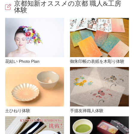
京都知新オススメの京都 職人&工房
体験
V
i
花結い Photo Plan
御朱印帳の表紙を木彫り体験
d
e
土ひねり体験
手描友禅職人体験