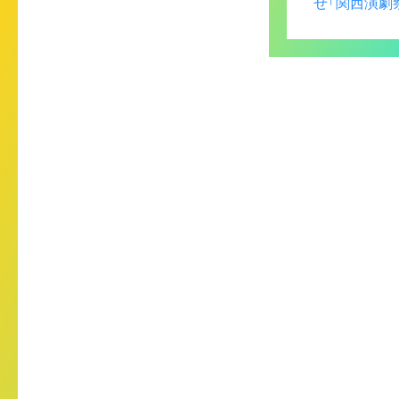
せ「関西演劇祭