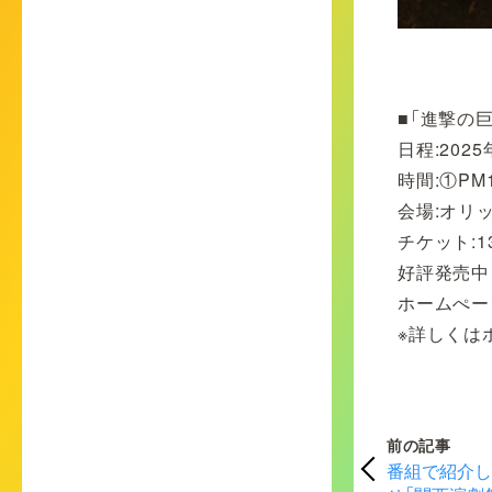
■「進撃の巨人」
日程:202
時間:①PM1
会場:オリ
チケット:1
好評発売中
ホームぺー
※詳しくは
前の記事
番組で紹介