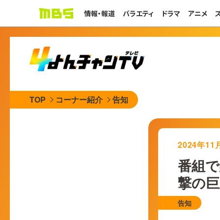
情報・報道
バラエティ
ドラマ
アニメ
TOP
コーナー紹介
告知
2024年1
番組で
撃の巨人」
告知