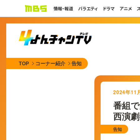
情報・報道
バラエティ
ドラマ
アニメ
TOP
コーナー紹介
告知
2024年1
番組で
西演劇祭
告知