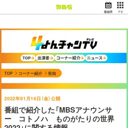
番組表
ナビ
情報・報道
バラエティ
ドラマ
アニメ
スポーツ
TOP
出演者
コーナー紹介
ニュース
動画イズム
ニュース
TOP
コーナー紹介
告知
天気・防災
イベント
映画
アナウンサー
2022年01月14日（金）公開
グッズ
番組で紹介した「MBSアナウンサ
ー コトノハ ものがたりの世界
EN
検索
番組表
2022」に関する情報