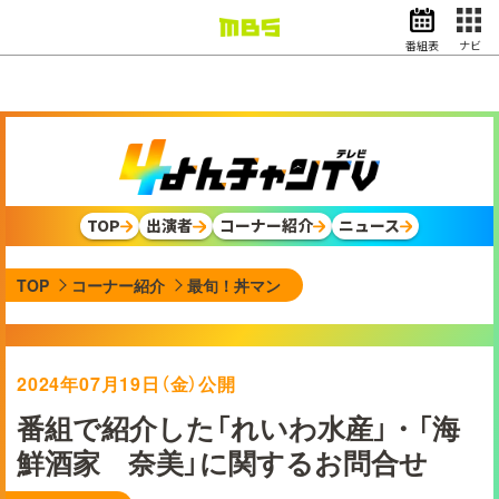
番組表
ナビ
情報・報道
バラエティ
ドラマ
アニメ
スポーツ
TOP
出演者
コーナー紹介
ニュース
動画イズム
ニュース
TOP
コーナー紹介
最旬！丼マン
天気・防災
イベント
映画
アナウンサー
2024年07月19日（金）公開
グッズ
番組で紹介した「れいわ水産」・「海
鮮酒家 奈美」に関するお問合せ
EN
検索
番組表