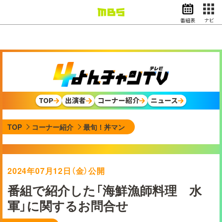
番組表
ナビ
情報・報道
バラエティ
ドラマ
アニメ
スポーツ
TOP
出演者
コーナー紹介
ニュース
動画イズム
ニュース
TOP
コーナー紹介
最旬！丼マン
天気・防災
イベント
映画
アナウンサー
2024年07月12日（金）公開
グッズ
番組で紹介した「海鮮漁師料理 水
軍」に関するお問合せ
EN
検索
番組表