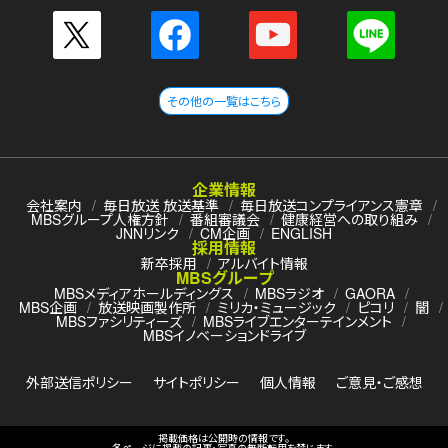
その他の一覧はこちら
企業情報
会社案内
毎日放送 放送基準
毎日放送コンプライアンス憲章
MBSグループ人権方針
番組審議会
健康経営への取り組み
JNNリンク
CM企画
ENGLISH
採用情報
新卒採用
アルバイト情報
MBSグループ
MBSメディアホールディングス
MBSラジオ
GAORA
MBS企画
放送映画製作所
ミリカ・ミュージック
ピコリ
闇
MBSファシリティーズ
MBSライブエンターテインメント
MBSイノベーションドライブ
外部送信ポリシー
サイトポリシー
個人情報
ご意見・ご感想
掲載価格は公開時の情報です。