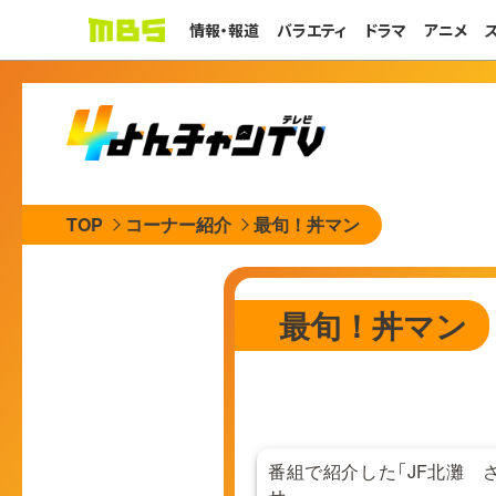
情報・報道
バラエティ
ドラマ
アニメ
TOP
コーナー紹介
最旬！丼マン
最旬！丼マン
番組で紹介した「JF北灘 
せ