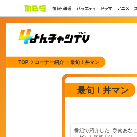
情報・報道
バラエティ
ドラマ
アニメ
TOP
コーナー紹介
最旬！丼マン
最旬！丼マン
番組で紹介した「泉南あなご 
レゼント応募方法