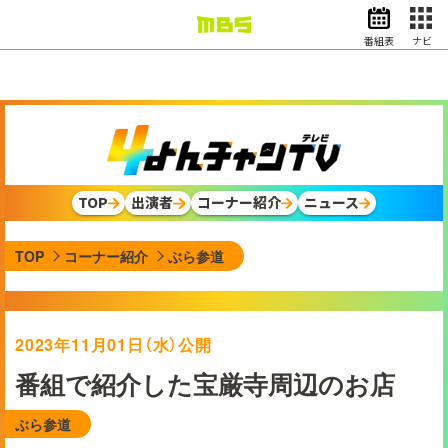
番組表
ナビ
情報・報道
バラエティ
ドラマ
アニメ
スポーツ
TOP
出演者
コーナー紹介
ニュース
動画イズム
ニュース
TOP
コーナー紹介
ぶら参道
天気・防災
イベント
映画
アナウンサー
2023年11月01日（水）公開
グッズ
番組で紹介した宝厳寺周辺のお店
ぶら参道
EN
検索
番組表