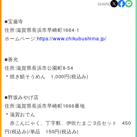
SHARE
■宝厳寺
住所:滋賀県長浜市早崎町1664-1
ホームページ:
https://www.chikubushima.jp/
■善光
住所:滋賀県長浜市公園町8-54
＊焼き鯖そうめん 1,000円(税込み)
■野坂みやげ店
住所:滋賀県長浜市早崎町1666番地
＊滋賀おでん
赤こんにゃく、丁字麩、伊吹たまご 3点セット 450
円(税込み)/単品 150円(税込み)