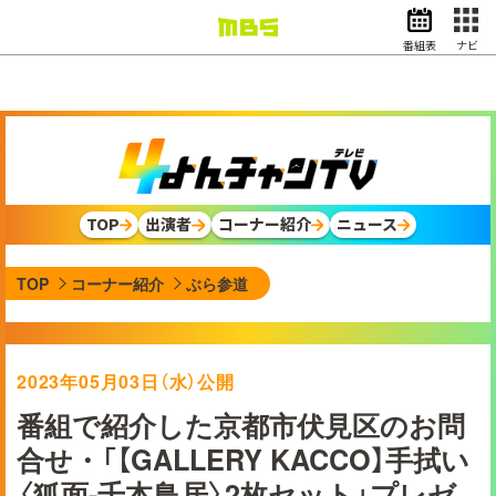
番組表
ナビ
情報・報道
バラエティ
ドラマ
アニメ
スポーツ
TOP
出演者
コーナー紹介
ニュース
動画イズム
ニュース
TOP
コーナー紹介
ぶら参道
天気・防災
イベント
映画
アナウンサー
2023年05月03日（水）公開
グッズ
番組で紹介した京都市伏見区のお問
合せ・「【GALLERY KACCO】手拭い
EN
検索
番組表
〈狐面-千本鳥居〉2枚セット」プレゼ