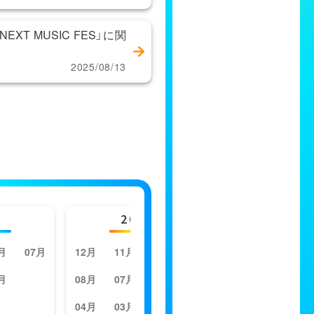
XT MUSIC FES」に関
2025/08/13
2023年
20
月
07月
12月
11月
10月
09月
12月
11月
月
08月
07月
06月
05月
08月
07月
04月
03月
02月
01月
04月
03月