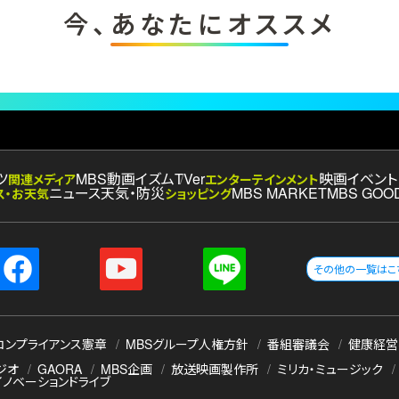
今、あなたにオススメ
ツ
MBS動画イズム
TVer
映画
イベント
関連メディア
エンターテインメント
ニュース
天気・防災
MBS MARKET
MBS GOO
ス・お天気
ショッピング
その他の一覧はこ
コンプライアンス憲章
MBSグループ人権方針
番組審議会
健康経営
ジオ
GAORA
MBS企画
放送映画製作所
ミリカ・ミュージック
イノベーションドライブ