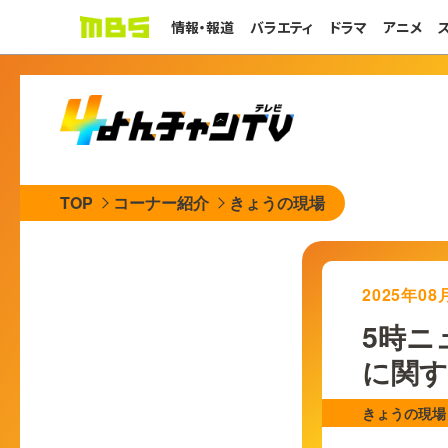
情報・報道
バラエティ
ドラマ
アニメ
TOP
コーナー紹介
きょうの現場
2025年0
5時ニュ
に関
きょうの現場